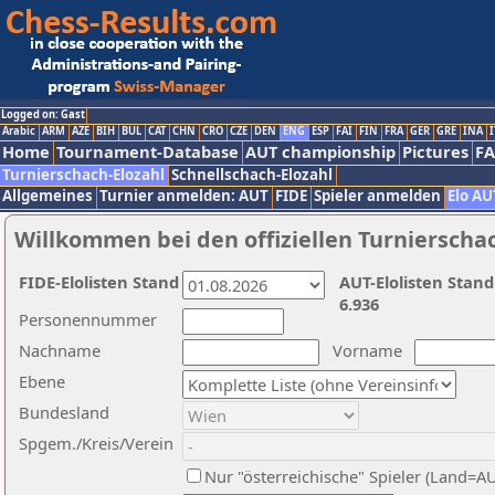
Logged on: Gast
Arabic
ARM
AZE
BIH
BUL
CAT
CHN
CRO
CZE
DEN
ENG
ESP
FAI
FIN
FRA
GER
GRE
INA
I
Home
Tournament-Database
AUT championship
Pictures
F
Turnierschach-Elozahl
Schnellschach-Elozahl
Allgemeines
Turnier anmelden: AUT
FIDE
Spieler anmelden
Elo AU
Willkommen bei den offiziellen Turnierscha
FIDE-Elolisten Stand
AUT-Elolisten Stand
6.936
Personennummer
Nachname
Vorname
Ebene
Bundesland
Spgem./Kreis/Verein
Nur "österreichische" Spieler (Land=A