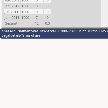
Apr. 2012
1000
0
0
Jan. 2012
1000
0
0
Jul. 2011
1000
0
0
Jan. 2011
1000
7
0
Gesamt
12
0,5
Chess-Tournament-Results-Server
© 2006-2026 Heinz Herzog
, CMS-
Legal details/Terms of use