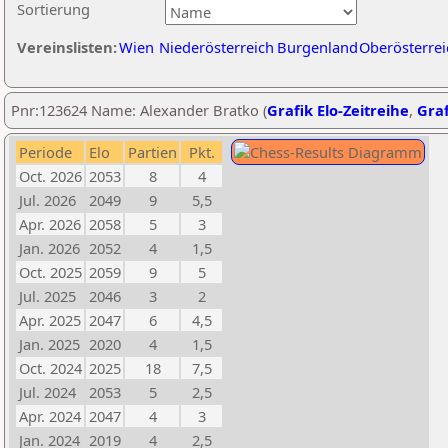
Sortierung
Vereinslisten:
Wien
Niederösterreich
Burgenland
Oberösterrei
Pnr:123624 Name: Alexander Bratko (
Grafik Elo-Zeitreihe
,
Graf
Periode
Elo
Partien
Pkt.
Oct. 2026
2053
8
4
Jul. 2026
2049
9
5,5
Apr. 2026
2058
5
3
Jan. 2026
2052
4
1,5
Oct. 2025
2059
9
5
Jul. 2025
2046
3
2
Apr. 2025
2047
6
4,5
Jan. 2025
2020
4
1,5
Oct. 2024
2025
18
7,5
Jul. 2024
2053
5
2,5
Apr. 2024
2047
4
3
Jan. 2024
2019
4
2,5