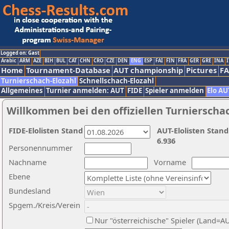
Logged on: Gast
Arabic
ARM
AZE
BIH
BUL
CAT
CHN
CRO
CZE
DEN
ENG
ESP
FAI
FIN
FRA
GER
GRE
INA
I
Home
Tournament-Database
AUT championship
Pictures
F
Turnierschach-Elozahl
Schnellschach-Elozahl
Allgemeines
Turnier anmelden: AUT
FIDE
Spieler anmelden
Elo AU
Willkommen bei den offiziellen Turnierscha
FIDE-Elolisten Stand
AUT-Elolisten Stand
6.936
Personennummer
Nachname
Vorname
Ebene
Bundesland
Spgem./Kreis/Verein
Nur "österreichische" Spieler (Land=A