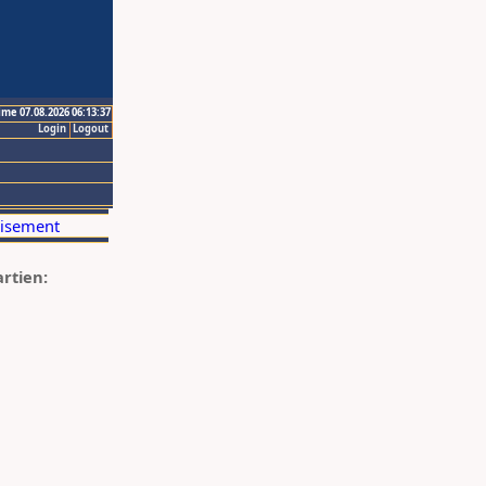
ime 07.08.2026 06:13:37
Login
Logout
artien: