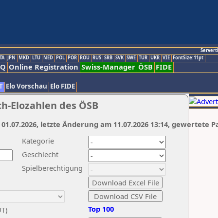
Servert
TA
JPN
MKD
LTU
NED
POL
POR
ROU
RUS
SRB
SVK
SWE
TUR
UKR
VIE
FontSize:11pt
AQ
Online Registration
Swiss-Manager
ÖSB
FIDE
T
Elo Vorschau
Elo FIDE
ch-Elozahlen des ÖSB
 01.07.2026, letzte Änderung am 11.07.2026 13:14, gewertete P
Kategorie
Geschlecht
Spielberechtigung
Top 100
UT)