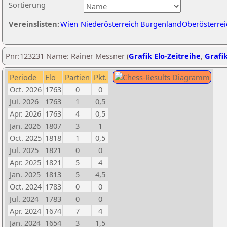
Sortierung
Vereinslisten:
Wien
Niederösterreich
Burgenland
Oberösterrei
Pnr:123231 Name: Rainer Messner (
Grafik Elo-Zeitreihe
,
Grafik
Periode
Elo
Partien
Pkt.
Oct. 2026
1763
0
0
Jul. 2026
1763
1
0,5
Apr. 2026
1763
4
0,5
Jan. 2026
1807
3
1
Oct. 2025
1818
1
0,5
Jul. 2025
1821
0
0
Apr. 2025
1821
5
4
Jan. 2025
1813
5
4,5
Oct. 2024
1783
0
0
Jul. 2024
1783
0
0
Apr. 2024
1674
7
4
Jan. 2024
1654
3
1,5