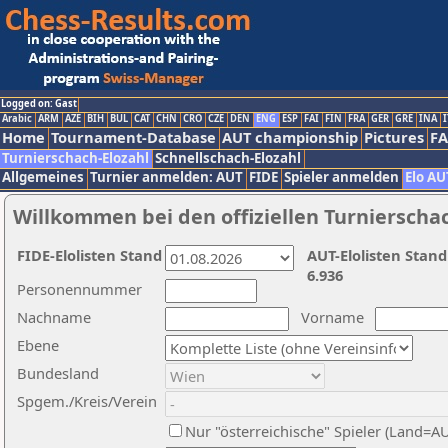
Logged on: Gast
Arabic
ARM
AZE
BIH
BUL
CAT
CHN
CRO
CZE
DEN
ENG
ESP
FAI
FIN
FRA
GER
GRE
INA
I
Home
Tournament-Database
AUT championship
Pictures
F
Turnierschach-Elozahl
Schnellschach-Elozahl
Allgemeines
Turnier anmelden: AUT
FIDE
Spieler anmelden
Elo AU
Willkommen bei den offiziellen Turnierscha
FIDE-Elolisten Stand
AUT-Elolisten Stand
6.936
Personennummer
Nachname
Vorname
Ebene
Bundesland
Spgem./Kreis/Verein
Nur "österreichische" Spieler (Land=A