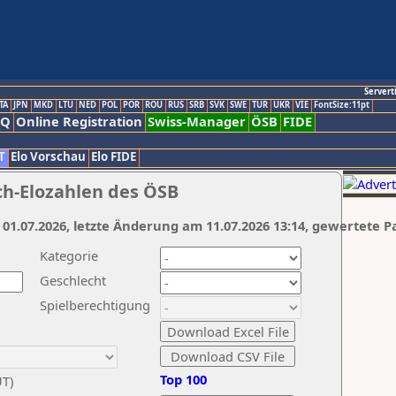
Servert
TA
JPN
MKD
LTU
NED
POL
POR
ROU
RUS
SRB
SVK
SWE
TUR
UKR
VIE
FontSize:11pt
AQ
Online Registration
Swiss-Manager
ÖSB
FIDE
T
Elo Vorschau
Elo FIDE
ch-Elozahlen des ÖSB
 01.07.2026, letzte Änderung am 11.07.2026 13:14, gewertete P
Kategorie
Geschlecht
Spielberechtigung
Top 100
UT)