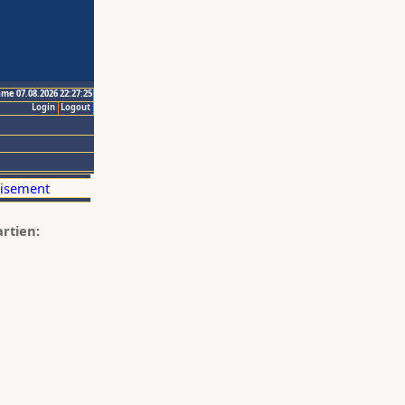
ime 07.08.2026 22:27:25
Login
Logout
artien: