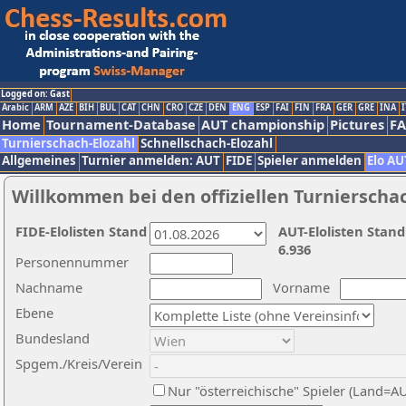
Logged on: Gast
Arabic
ARM
AZE
BIH
BUL
CAT
CHN
CRO
CZE
DEN
ENG
ESP
FAI
FIN
FRA
GER
GRE
INA
I
Home
Tournament-Database
AUT championship
Pictures
F
Turnierschach-Elozahl
Schnellschach-Elozahl
Allgemeines
Turnier anmelden: AUT
FIDE
Spieler anmelden
Elo AU
Willkommen bei den offiziellen Turnierscha
FIDE-Elolisten Stand
AUT-Elolisten Stand
6.936
Personennummer
Nachname
Vorname
Ebene
Bundesland
Spgem./Kreis/Verein
Nur "österreichische" Spieler (Land=A