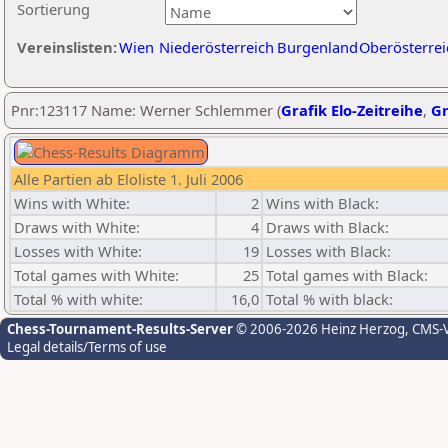
Sortierung
Vereinslisten:
Wien
Niederösterreich
Burgenland
Oberösterrei
Pnr:123117 Name: Werner Schlemmer (
Grafik Elo-Zeitreihe
,
Gr
Alle Partien ab Eloliste 1. Juli 2006
Wins with White:
2
Wins with Black:
Draws with White:
4
Draws with Black:
Losses with White:
19
Losses with Black:
Total games with White:
25
Total games with Black:
Total % with white:
16,0
Total % with black:
Chess-Tournament-Results-Server
© 2006-2026 Heinz Herzog
, CMS-
Legal details/Terms of use