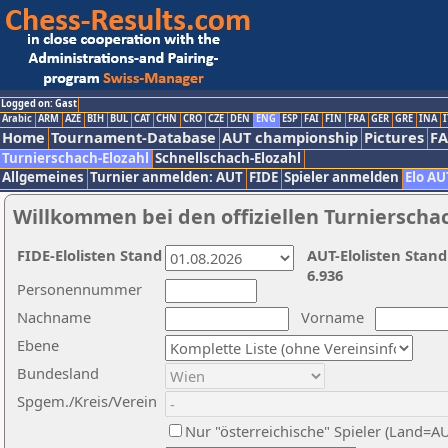
Logged on: Gast
Arabic
ARM
AZE
BIH
BUL
CAT
CHN
CRO
CZE
DEN
ENG
ESP
FAI
FIN
FRA
GER
GRE
INA
I
Home
Tournament-Database
AUT championship
Pictures
F
Turnierschach-Elozahl
Schnellschach-Elozahl
Allgemeines
Turnier anmelden: AUT
FIDE
Spieler anmelden
Elo AU
Willkommen bei den offiziellen Turnierscha
FIDE-Elolisten Stand
AUT-Elolisten Stand
6.936
Personennummer
Nachname
Vorname
Ebene
Bundesland
Spgem./Kreis/Verein
Nur "österreichische" Spieler (Land=A