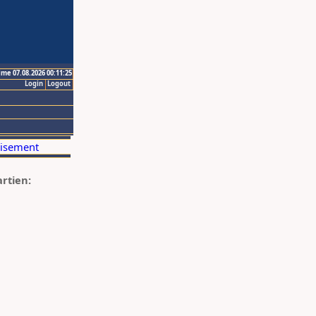
ime 07.08.2026 00:11:25
Login
Logout
artien: