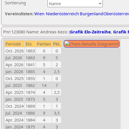
Sortierung
Vereinslisten:
Wien
Niederösterreich
Burgenland
Oberösterrei
Pnr:123080 Name: Andreas Kezic (
Grafik Elo-Zeitreihe
,
Grafik P
Periode
Elo
Partien
Pkt.
Oct. 2026
1863
0
0
Jul. 2026
1863
9
5
Apr. 2026
1841
5
2
Jan. 2026
1865
4
2,5
Oct. 2025
1855
1
0
Jul. 2025
1862
14
7
Apr. 2025
1874
4
2,5
Jan. 2025
1873
5
3
Oct. 2024
1869
1
1
Jul. 2024
1866
9
3,5
Apr. 2024
1884
4
3
Jan. 2024
1875
4
3