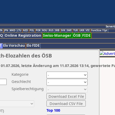
Servert
TA
JPN
MKD
LTU
NED
POL
POR
ROU
RUS
SRB
SVK
SWE
TUR
UKR
VIE
FontSize:11pt
AQ
Online Registration
Swiss-Manager
ÖSB
FIDE
T
Elo Vorschau
Elo FIDE
ch-Elozahlen des ÖSB
 01.07.2026, letzte Änderung am 11.07.2026 13:14, gewertete P
Kategorie
Geschlecht
Spielberechtigung
Top 100
UT)