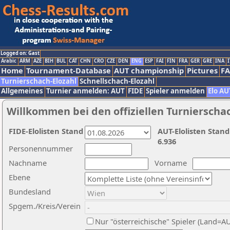
Logged on: Gast
Arabic
ARM
AZE
BIH
BUL
CAT
CHN
CRO
CZE
DEN
ENG
ESP
FAI
FIN
FRA
GER
GRE
INA
I
Home
Tournament-Database
AUT championship
Pictures
F
Turnierschach-Elozahl
Schnellschach-Elozahl
Allgemeines
Turnier anmelden: AUT
FIDE
Spieler anmelden
Elo AU
Willkommen bei den offiziellen Turnierscha
FIDE-Elolisten Stand
AUT-Elolisten Stand
6.936
Personennummer
Nachname
Vorname
Ebene
Bundesland
Spgem./Kreis/Verein
Nur "österreichische" Spieler (Land=A