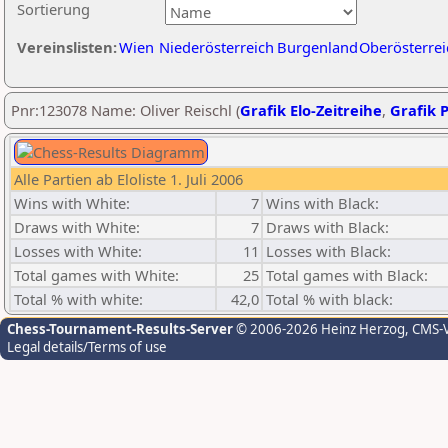
Sortierung
Vereinslisten:
Wien
Niederösterreich
Burgenland
Oberösterrei
Pnr:123078 Name: Oliver Reischl (
Grafik Elo-Zeitreihe
,
Grafik P
Alle Partien ab Eloliste 1. Juli 2006
Wins with White:
7
Wins with Black:
Draws with White:
7
Draws with Black:
Losses with White:
11
Losses with Black:
Total games with White:
25
Total games with Black:
Total % with white:
42,0
Total % with black:
Chess-Tournament-Results-Server
© 2006-2026 Heinz Herzog
, CMS-
Legal details/Terms of use