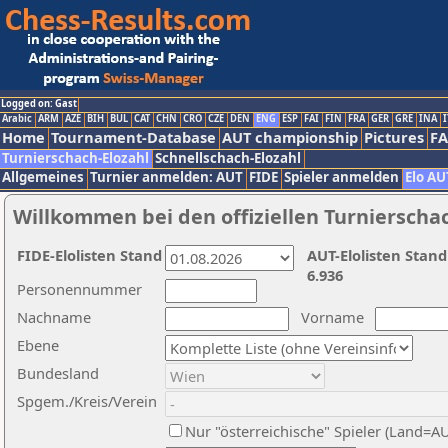
Logged on: Gast
Arabic
ARM
AZE
BIH
BUL
CAT
CHN
CRO
CZE
DEN
ENG
ESP
FAI
FIN
FRA
GER
GRE
INA
I
Home
Tournament-Database
AUT championship
Pictures
F
Turnierschach-Elozahl
Schnellschach-Elozahl
Allgemeines
Turnier anmelden: AUT
FIDE
Spieler anmelden
Elo AU
Willkommen bei den offiziellen Turnierscha
FIDE-Elolisten Stand
AUT-Elolisten Stand
6.936
Personennummer
Nachname
Vorname
Ebene
Bundesland
Spgem./Kreis/Verein
Nur "österreichische" Spieler (Land=A