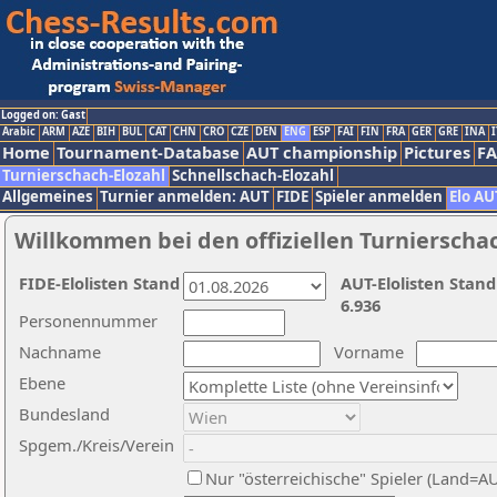
Logged on: Gast
Arabic
ARM
AZE
BIH
BUL
CAT
CHN
CRO
CZE
DEN
ENG
ESP
FAI
FIN
FRA
GER
GRE
INA
I
Home
Tournament-Database
AUT championship
Pictures
F
Turnierschach-Elozahl
Schnellschach-Elozahl
Allgemeines
Turnier anmelden: AUT
FIDE
Spieler anmelden
Elo AU
Willkommen bei den offiziellen Turnierscha
FIDE-Elolisten Stand
AUT-Elolisten Stand
6.936
Personennummer
Nachname
Vorname
Ebene
Bundesland
Spgem./Kreis/Verein
Nur "österreichische" Spieler (Land=A