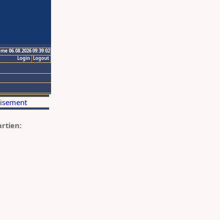
ime 06.08.2026 09:39:02
Login
Logout
artien: