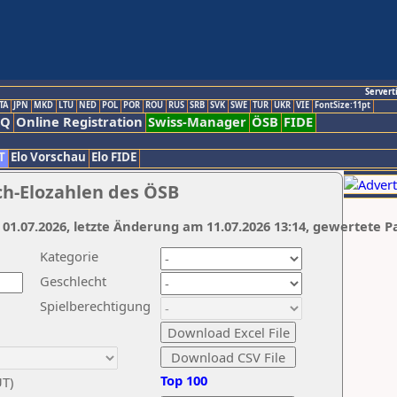
Servert
TA
JPN
MKD
LTU
NED
POL
POR
ROU
RUS
SRB
SVK
SWE
TUR
UKR
VIE
FontSize:11pt
AQ
Online Registration
Swiss-Manager
ÖSB
FIDE
T
Elo Vorschau
Elo FIDE
ch-Elozahlen des ÖSB
 01.07.2026, letzte Änderung am 11.07.2026 13:14, gewertete P
Kategorie
Geschlecht
Spielberechtigung
Top 100
UT)