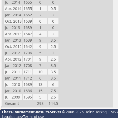
Jul. 2014
1655
0
0
Apr. 2014
1655
1
0,5
Jan. 2014
1652
2
2
Oct. 2013
1639
0
0
Jul. 2013
1639
1
0
Apr. 2013
1647
4
2
Jan. 2013
1639
9
3,5
Oct. 2012
1642
9
2,5
Jul. 2012
1706
5
2
Apr. 2012
1701
9
2,5
Jan. 2012
1708
7
3,5
Jul. 2011
1711
10
3,5
Jan. 2011
1712
6
3,5
Jul. 2010
1689
13
6
Jan. 2010
1686
15
7,5
Jul. 2009
1595
5
2,5
Gesamt
298
144,5
Chess-Tournament-Results-Server
© 2006-2026 Heinz Herzog
, CMS-
Legal details/Terms of use