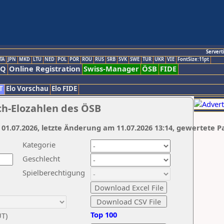
Servert
TA
JPN
MKD
LTU
NED
POL
POR
ROU
RUS
SRB
SVK
SWE
TUR
UKR
VIE
FontSize:11pt
AQ
Online Registration
Swiss-Manager
ÖSB
FIDE
T
Elo Vorschau
Elo FIDE
ch-Elozahlen des ÖSB
 01.07.2026, letzte Änderung am 11.07.2026 13:14, gewertete P
Kategorie
Geschlecht
Spielberechtigung
Top 100
UT)