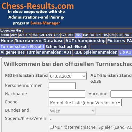
Logged on: Gast
Arabic
ARM
AZE
BIH
BUL
CAT
CHN
CRO
CZE
DEN
ENG
ESP
FAI
FIN
FRA
GER
GRE
INA
I
Home
Tournament-Database
AUT championship
Pictures
F
Turnierschach-Elozahl
Schnellschach-Elozahl
Allgemeines
Turnier anmelden: AUT
FIDE
Spieler anmelden
Elo AU
Willkommen bei den offiziellen Turnierscha
FIDE-Elolisten Stand
AUT-Elolisten Stand
6.936
Personennummer
Nachname
Vorname
Ebene
Bundesland
Spgem./Kreis/Verein
Nur "österreichische" Spieler (Land=A