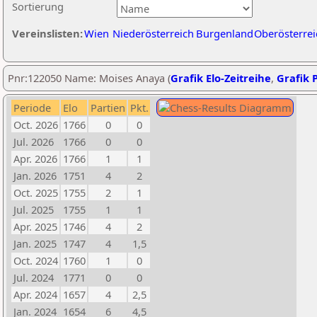
Sortierung
Vereinslisten:
Wien
Niederösterreich
Burgenland
Oberösterrei
Pnr:122050 Name: Moises Anaya (
Grafik Elo-Zeitreihe
,
Grafik P
Periode
Elo
Partien
Pkt.
Oct. 2026
1766
0
0
Jul. 2026
1766
0
0
Apr. 2026
1766
1
1
Jan. 2026
1751
4
2
Oct. 2025
1755
2
1
Jul. 2025
1755
1
1
Apr. 2025
1746
4
2
Jan. 2025
1747
4
1,5
Oct. 2024
1760
1
0
Jul. 2024
1771
0
0
Apr. 2024
1657
4
2,5
Jan. 2024
1654
6
4,5