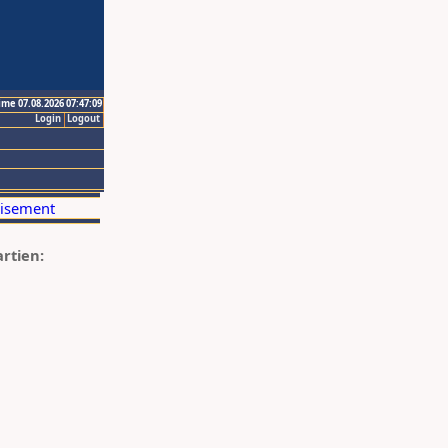
ime 07.08.2026 07:47:09
Login
Logout
artien: