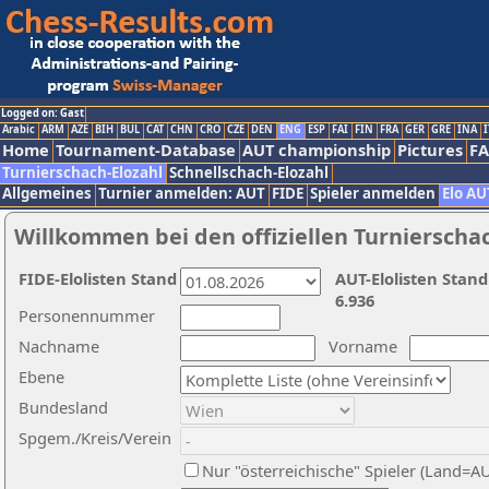
Logged on: Gast
Arabic
ARM
AZE
BIH
BUL
CAT
CHN
CRO
CZE
DEN
ENG
ESP
FAI
FIN
FRA
GER
GRE
INA
I
Home
Tournament-Database
AUT championship
Pictures
F
Turnierschach-Elozahl
Schnellschach-Elozahl
Allgemeines
Turnier anmelden: AUT
FIDE
Spieler anmelden
Elo AU
Willkommen bei den offiziellen Turnierscha
FIDE-Elolisten Stand
AUT-Elolisten Stand
6.936
Personennummer
Nachname
Vorname
Ebene
Bundesland
Spgem./Kreis/Verein
Nur "österreichische" Spieler (Land=A