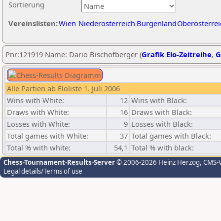
Sortierung
Vereinslisten:
Wien
Niederösterreich
Burgenland
Oberösterrei
Pnr:121919 Name: Dario Bischofberger (
Grafik Elo-Zeitreihe
,
G
Alle Partien ab Eloliste 1. Juli 2006
Wins with White:
12
Wins with Black:
Draws with White:
16
Draws with Black:
Losses with White:
9
Losses with Black:
Total games with White:
37
Total games with Black:
Total % with white:
54,1
Total % with black:
Chess-Tournament-Results-Server
© 2006-2026 Heinz Herzog
, CMS-
Legal details/Terms of use