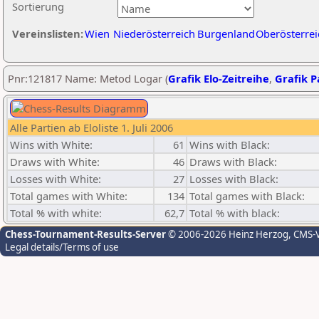
Sortierung
Vereinslisten:
Wien
Niederösterreich
Burgenland
Oberösterrei
Pnr:121817 Name: Metod Logar (
Grafik Elo-Zeitreihe
,
Grafik Pa
Alle Partien ab Eloliste 1. Juli 2006
Wins with White:
61
Wins with Black:
Draws with White:
46
Draws with Black:
Losses with White:
27
Losses with Black:
Total games with White:
134
Total games with Black:
Total % with white:
62,7
Total % with black:
Chess-Tournament-Results-Server
© 2006-2026 Heinz Herzog
, CMS-
Legal details/Terms of use