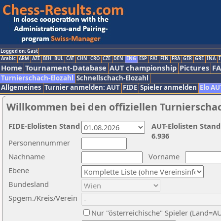
Logged on: Gast
Arabic
ARM
AZE
BIH
BUL
CAT
CHN
CRO
CZE
DEN
ENG
ESP
FAI
FIN
FRA
GER
GRE
INA
I
Home
Tournament-Database
AUT championship
Pictures
F
Turnierschach-Elozahl
Schnellschach-Elozahl
Allgemeines
Turnier anmelden: AUT
FIDE
Spieler anmelden
Elo AU
Willkommen bei den offiziellen Turnierscha
FIDE-Elolisten Stand
AUT-Elolisten Stand
6.936
Personennummer
Nachname
Vorname
Ebene
Bundesland
Spgem./Kreis/Verein
Nur "österreichische" Spieler (Land=A