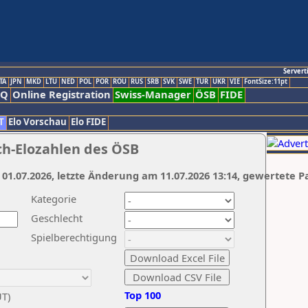
Servert
TA
JPN
MKD
LTU
NED
POL
POR
ROU
RUS
SRB
SVK
SWE
TUR
UKR
VIE
FontSize:11pt
AQ
Online Registration
Swiss-Manager
ÖSB
FIDE
T
Elo Vorschau
Elo FIDE
ch-Elozahlen des ÖSB
 01.07.2026, letzte Änderung am 11.07.2026 13:14, gewertete P
Kategorie
Geschlecht
Spielberechtigung
Top 100
UT)