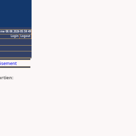
ime 08.08.2026 05:59:49
Login
Logout
artien: