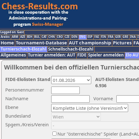
Logged on: Gast
Arabic
ARM
AZE
BIH
BUL
CAT
CHN
CRO
CZE
DEN
ENG
ESP
FAI
FIN
FRA
GER
GRE
INA
I
Home
Tournament-Database
AUT championship
Pictures
F
Turnierschach-Elozahl
Schnellschach-Elozahl
Allgemeines
Turnier anmelden: AUT
FIDE
Spieler anmelden
Elo AU
Willkommen bei den offiziellen Turnierscha
FIDE-Elolisten Stand
AUT-Elolisten Stand
6.936
Personennummer
Nachname
Vorname
Ebene
Bundesland
Spgem./Kreis/Verein
Nur "österreichische" Spieler (Land=A