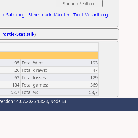
ch
Salzburg
Steiermark
Kärnten
Tirol
Vorarlberg
 Partie-Statistik
)
95
Total Wins:
193
26
Total draws:
47
63
Total losses:
129
184
Total games:
369
58,7
Total %:
58,7
Version 14.07.2026 13:23, Node S3