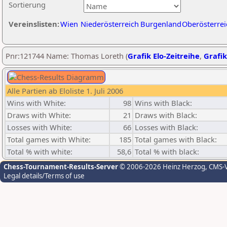
Sortierung
Vereinslisten:
Wien
Niederösterreich
Burgenland
Oberösterrei
Pnr:121744 Name: Thomas Loreth (
Grafik Elo-Zeitreihe
,
Grafik
Alle Partien ab Eloliste 1. Juli 2006
Wins with White:
98
Wins with Black:
Draws with White:
21
Draws with Black:
Losses with White:
66
Losses with Black:
Total games with White:
185
Total games with Black:
Total % with white:
58,6
Total % with black:
Chess-Tournament-Results-Server
© 2006-2026 Heinz Herzog
, CMS-
Legal details/Terms of use