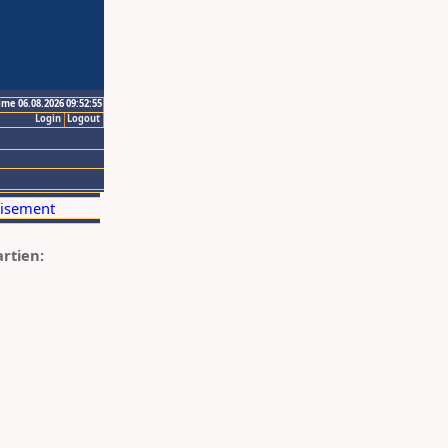
ime 06.08.2026 09:52:55
Login
Logout
artien: