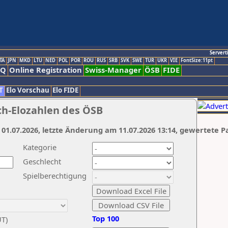
Servert
TA
JPN
MKD
LTU
NED
POL
POR
ROU
RUS
SRB
SVK
SWE
TUR
UKR
VIE
FontSize:11pt
AQ
Online Registration
Swiss-Manager
ÖSB
FIDE
T
Elo Vorschau
Elo FIDE
ch-Elozahlen des ÖSB
 01.07.2026, letzte Änderung am 11.07.2026 13:14, gewertete P
Kategorie
Geschlecht
Spielberechtigung
Top 100
UT)