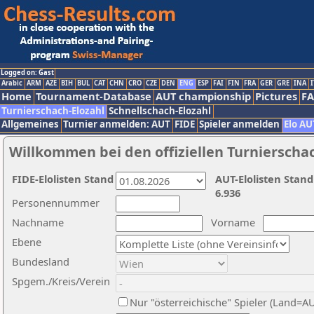
Logged on: Gast
Arabic
ARM
AZE
BIH
BUL
CAT
CHN
CRO
CZE
DEN
ENG
ESP
FAI
FIN
FRA
GER
GRE
INA
I
Home
Tournament-Database
AUT championship
Pictures
F
Turnierschach-Elozahl
Schnellschach-Elozahl
Allgemeines
Turnier anmelden: AUT
FIDE
Spieler anmelden
Elo AU
Willkommen bei den offiziellen Turnierscha
FIDE-Elolisten Stand
AUT-Elolisten Stand
6.936
Personennummer
Nachname
Vorname
Ebene
Bundesland
Spgem./Kreis/Verein
Nur "österreichische" Spieler (Land=A