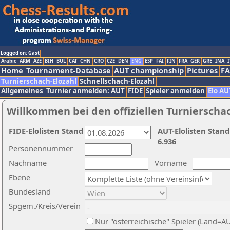
Logged on: Gast
Arabic
ARM
AZE
BIH
BUL
CAT
CHN
CRO
CZE
DEN
ENG
ESP
FAI
FIN
FRA
GER
GRE
INA
I
Home
Tournament-Database
AUT championship
Pictures
F
Turnierschach-Elozahl
Schnellschach-Elozahl
Allgemeines
Turnier anmelden: AUT
FIDE
Spieler anmelden
Elo AU
Willkommen bei den offiziellen Turnierscha
FIDE-Elolisten Stand
AUT-Elolisten Stand
6.936
Personennummer
Nachname
Vorname
Ebene
Bundesland
Spgem./Kreis/Verein
Nur "österreichische" Spieler (Land=A