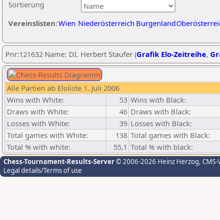
Sortierung
Vereinslisten:
Wien
Niederösterreich
Burgenland
Oberösterrei
Pnr:121632 Name: DI. Herbert Staufer (
Grafik Elo-Zeitreihe
,
Gr
Alle Partien ab Eloliste 1. Juli 2006
Wins with White:
53
Wins with Black:
Draws with White:
46
Draws with Black:
Losses with White:
39
Losses with Black:
Total games with White:
138
Total games with Black:
Total % with white:
55,1
Total % with black:
Chess-Tournament-Results-Server
© 2006-2026 Heinz Herzog
, CMS-
Legal details/Terms of use