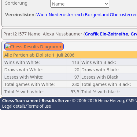
Sortierung
Vereinslisten:
Wien
Niederösterreich
Burgenland
Oberösterrei
Pnr:121577 Name: Alexa Nussbaumer (
Grafik Elo-Zeitreihe
,
Gra
Alle Partien ab Eloliste 1. Juli 2006
Wins with White:
113
Wins with Black:
Draws with White:
20
Draws with Black:
Losses with White:
97
Losses with Black:
Total games with White:
230
Total games with Black:
Total % with white:
53,5
Total % with black:
Chess-Tournament-Results-Server
© 2006-2026 Heinz Herzog
, CMS-
Legal details/Terms of use