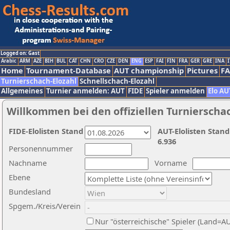
Logged on: Gast
Arabic
ARM
AZE
BIH
BUL
CAT
CHN
CRO
CZE
DEN
ENG
ESP
FAI
FIN
FRA
GER
GRE
INA
I
Home
Tournament-Database
AUT championship
Pictures
F
Turnierschach-Elozahl
Schnellschach-Elozahl
Allgemeines
Turnier anmelden: AUT
FIDE
Spieler anmelden
Elo AU
Willkommen bei den offiziellen Turnierscha
FIDE-Elolisten Stand
AUT-Elolisten Stand
6.936
Personennummer
Nachname
Vorname
Ebene
Bundesland
Spgem./Kreis/Verein
Nur "österreichische" Spieler (Land=A