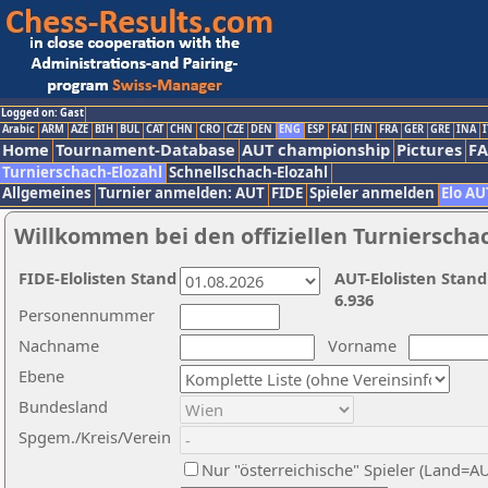
Logged on: Gast
Arabic
ARM
AZE
BIH
BUL
CAT
CHN
CRO
CZE
DEN
ENG
ESP
FAI
FIN
FRA
GER
GRE
INA
I
Home
Tournament-Database
AUT championship
Pictures
F
Turnierschach-Elozahl
Schnellschach-Elozahl
Allgemeines
Turnier anmelden: AUT
FIDE
Spieler anmelden
Elo AU
Willkommen bei den offiziellen Turnierscha
FIDE-Elolisten Stand
AUT-Elolisten Stand
6.936
Personennummer
Nachname
Vorname
Ebene
Bundesland
Spgem./Kreis/Verein
Nur "österreichische" Spieler (Land=A