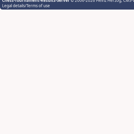
Chess-Tournament-Results-Server
© 2006-2026 Heinz Herzog
, CMS-
Legal details/Terms of use