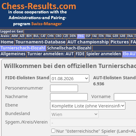
Logged on: Gast
Arabic
ARM
AZE
BIH
BUL
CAT
CHN
CRO
CZE
DEN
ENG
ESP
FAI
FIN
FRA
GER
GRE
INA
I
Home
Tournament-Database
AUT championship
Pictures
F
Turnierschach-Elozahl
Schnellschach-Elozahl
Allgemeines
Turnier anmelden: AUT
FIDE
Spieler anmelden
Elo AU
Willkommen bei den offiziellen Turnierscha
FIDE-Elolisten Stand
AUT-Elolisten Stand
6.936
Personennummer
Nachname
Vorname
Ebene
Bundesland
Spgem./Kreis/Verein
Nur "österreichische" Spieler (Land=A