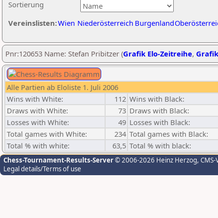
Sortierung
Vereinslisten:
Wien
Niederösterreich
Burgenland
Oberösterrei
Pnr:120653 Name: Stefan Pribitzer (
Grafik Elo-Zeitreihe
,
Grafik
Alle Partien ab Eloliste 1. Juli 2006
Wins with White:
112
Wins with Black:
Draws with White:
73
Draws with Black:
Losses with White:
49
Losses with Black:
Total games with White:
234
Total games with Black:
Total % with white:
63,5
Total % with black:
Chess-Tournament-Results-Server
© 2006-2026 Heinz Herzog
, CMS-
Legal details/Terms of use