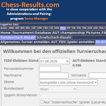
Logged on: Gast
Arabic
ARM
AZE
BIH
BUL
CAT
CHN
CRO
CZE
DEN
ENG
ESP
FAI
FIN
FRA
GER
GRE
INA
I
Home
Tournament-Database
AUT championship
Pictures
F
Turnierschach-Elozahl
Schnellschach-Elozahl
Allgemeines
Turnier anmelden: AUT
FIDE
Spieler anmelden
Elo AU
Willkommen bei den offiziellen Turnierscha
FIDE-Elolisten Stand
AUT-Elolisten Stand
6.936
Personennummer
Nachname
Vorname
Ebene
Bundesland
Spgem./Kreis/Verein
Nur "österreichische" Spieler (Land=A