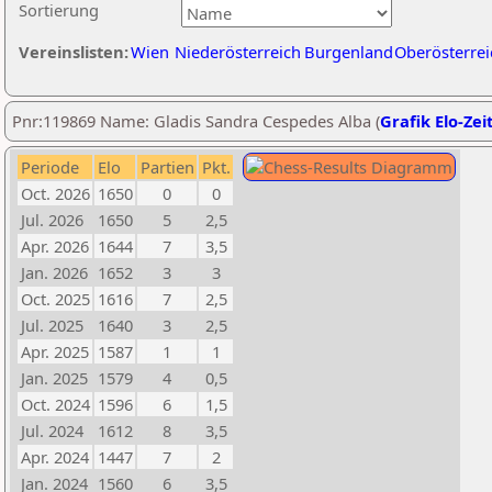
Sortierung
Vereinslisten:
Wien
Niederösterreich
Burgenland
Oberösterrei
Pnr:119869 Name: Gladis Sandra Cespedes Alba (
Grafik Elo-Zei
Periode
Elo
Partien
Pkt.
Oct. 2026
1650
0
0
Jul. 2026
1650
5
2,5
Apr. 2026
1644
7
3,5
Jan. 2026
1652
3
3
Oct. 2025
1616
7
2,5
Jul. 2025
1640
3
2,5
Apr. 2025
1587
1
1
Jan. 2025
1579
4
0,5
Oct. 2024
1596
6
1,5
Jul. 2024
1612
8
3,5
Apr. 2024
1447
7
2
Jan. 2024
1560
6
3,5