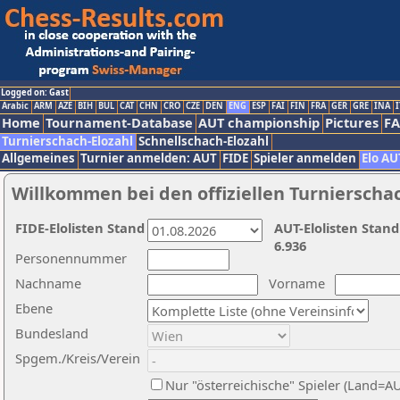
Logged on: Gast
Arabic
ARM
AZE
BIH
BUL
CAT
CHN
CRO
CZE
DEN
ENG
ESP
FAI
FIN
FRA
GER
GRE
INA
I
Home
Tournament-Database
AUT championship
Pictures
F
Turnierschach-Elozahl
Schnellschach-Elozahl
Allgemeines
Turnier anmelden: AUT
FIDE
Spieler anmelden
Elo AU
Willkommen bei den offiziellen Turnierscha
FIDE-Elolisten Stand
AUT-Elolisten Stand
6.936
Personennummer
Nachname
Vorname
Ebene
Bundesland
Spgem./Kreis/Verein
Nur "österreichische" Spieler (Land=A