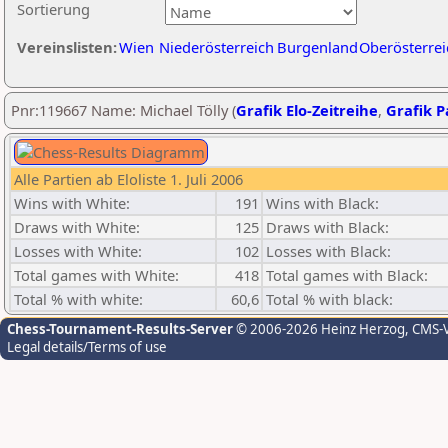
Sortierung
Vereinslisten:
Wien
Niederösterreich
Burgenland
Oberösterrei
Pnr:119667 Name: Michael Tölly (
Grafik Elo-Zeitreihe
,
Grafik Pa
Alle Partien ab Eloliste 1. Juli 2006
Wins with White:
191
Wins with Black:
Draws with White:
125
Draws with Black:
Losses with White:
102
Losses with Black:
Total games with White:
418
Total games with Black:
Total % with white:
60,6
Total % with black:
Chess-Tournament-Results-Server
© 2006-2026 Heinz Herzog
, CMS-
Legal details/Terms of use