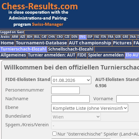
Logged on: Gast
Arabic
ARM
AZE
BIH
BUL
CAT
CHN
CRO
CZE
DEN
ENG
ESP
FAI
FIN
FRA
GER
GRE
INA
I
Home
Tournament-Database
AUT championship
Pictures
F
Turnierschach-Elozahl
Schnellschach-Elozahl
Allgemeines
Turnier anmelden: AUT
FIDE
Spieler anmelden
Elo AU
Willkommen bei den offiziellen Turnierscha
FIDE-Elolisten Stand
AUT-Elolisten Stand
6.936
Personennummer
Nachname
Vorname
Ebene
Bundesland
Spgem./Kreis/Verein
Nur "österreichische" Spieler (Land=A