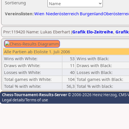
Sortierung
Vereinslisten:
Wien
Niederösterreich
Burgenland
Oberösterrei
Pnr:119420 Name: Lukas Eberhart (
Grafik Elo-Zeitreihe
,
Grafik
Alle Partien ab Eloliste 1. Juli 2006
Wins with White:
53
Wins with Black:
Draws with White:
11
Draws with Black:
Losses with White:
40
Losses with Black:
Total games with White:
104
Total games with Black:
Total % with white:
56,3
Total % with black:
Chess-Tournament-Results-Server
© 2006-2026 Heinz Herzog
, CMS-
Legal details/Terms of use