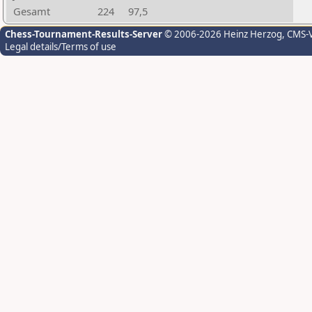
Gesamt
224
97,5
Chess-Tournament-Results-Server
© 2006-2026 Heinz Herzog
, CMS-
Legal details/Terms of use