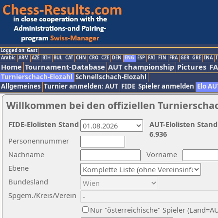
Logged on: Gast
Arabic
ARM
AZE
BIH
BUL
CAT
CHN
CRO
CZE
DEN
ENG
ESP
FAI
FIN
FRA
GER
GRE
INA
I
Home
Tournament-Database
AUT championship
Pictures
F
Turnierschach-Elozahl
Schnellschach-Elozahl
Allgemeines
Turnier anmelden: AUT
FIDE
Spieler anmelden
Elo AU
Willkommen bei den offiziellen Turnierscha
FIDE-Elolisten Stand
AUT-Elolisten Stand
6.936
Personennummer
Nachname
Vorname
Ebene
Bundesland
Spgem./Kreis/Verein
Nur "österreichische" Spieler (Land=A