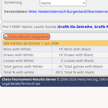
Sortierung
Vereinslisten:
Wien
Niederösterreich
Burgenland
Oberösterrei
Pnr:118981 Name: Laszlo Gonda (
Grafik Elo-Zeitreihe
,
Grafik P
Alle Partien ab Eloliste 1. Juli 2006
Wins with White:
19
Wins with Black:
Draws with White:
19
Draws with Black:
Losses with White:
3
Losses with Black:
Total games with White:
41
Total games with Black:
Total % with white:
69,5
Total % with black:
Chess-Tournament-Results-Server
© 2006-2026 Heinz Herzog
, CMS-
Legal details/Terms of use