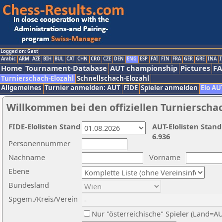
Logged on: Gast
Arabic
ARM
AZE
BIH
BUL
CAT
CHN
CRO
CZE
DEN
ENG
ESP
FAI
FIN
FRA
GER
GRE
INA
I
Home
Tournament-Database
AUT championship
Pictures
F
Turnierschach-Elozahl
Schnellschach-Elozahl
Allgemeines
Turnier anmelden: AUT
FIDE
Spieler anmelden
Elo AU
Willkommen bei den offiziellen Turnierscha
FIDE-Elolisten Stand
AUT-Elolisten Stand
6.936
Personennummer
Nachname
Vorname
Ebene
Bundesland
Spgem./Kreis/Verein
Nur "österreichische" Spieler (Land=A