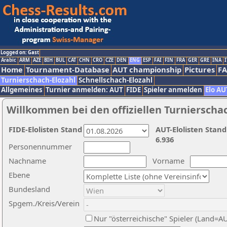
Logged on: Gast
Arabic
ARM
AZE
BIH
BUL
CAT
CHN
CRO
CZE
DEN
ENG
ESP
FAI
FIN
FRA
GER
GRE
INA
I
Home
Tournament-Database
AUT championship
Pictures
F
Turnierschach-Elozahl
Schnellschach-Elozahl
Allgemeines
Turnier anmelden: AUT
FIDE
Spieler anmelden
Elo AU
Willkommen bei den offiziellen Turnierscha
FIDE-Elolisten Stand
AUT-Elolisten Stand
6.936
Personennummer
Nachname
Vorname
Ebene
Bundesland
Spgem./Kreis/Verein
Nur "österreichische" Spieler (Land=A