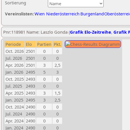
Sortierung
Vereinslisten:
Wien
Niederösterreich
Burgenland
Oberösterrei
Pnr:118981 Name: Laszlo Gonda (
Grafik Elo-Zeitreihe
,
Grafik P
Periode
Elo
Partien
Pkt.
Oct. 2026
2501
0
0
Jul. 2026
2501
0
0
Apr. 2026
2501
3
2,5
Jan. 2026
2495
5
3
Oct. 2025
2493
0
0
Jul. 2025
2493
0
0
Apr. 2025
2493
3
1,5
Jan. 2025
2495
3
2,5
Oct. 2024
2490
0
0
Jul. 2024
2490
0
0
Apr. 2024
2490
0
0
Jan. 2024
2490
0
0