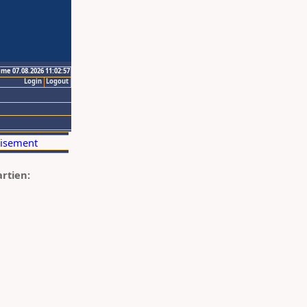
ime 07.08.2026 11:02:57
Login
Logout
artien: