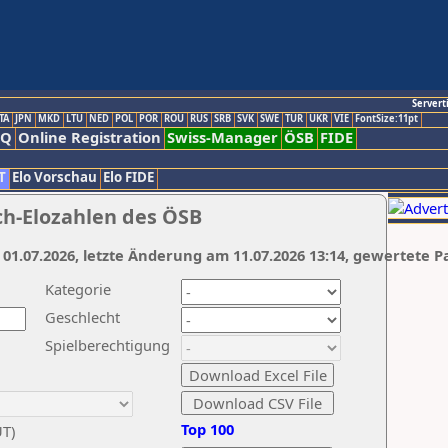
Servert
TA
JPN
MKD
LTU
NED
POL
POR
ROU
RUS
SRB
SVK
SWE
TUR
UKR
VIE
FontSize:11pt
AQ
Online Registration
Swiss-Manager
ÖSB
FIDE
T
Elo Vorschau
Elo FIDE
ch-Elozahlen des ÖSB
 01.07.2026, letzte Änderung am 11.07.2026 13:14, gewertete P
Kategorie
Geschlecht
Spielberechtigung
Top 100
UT)