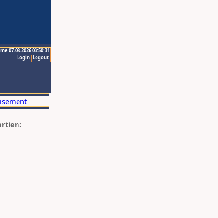
ime 07.08.2026 03:50:31
Login
Logout
artien: