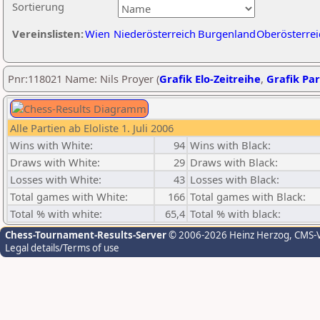
Sortierung
Vereinslisten:
Wien
Niederösterreich
Burgenland
Oberösterrei
Pnr:118021 Name: Nils Proyer (
Grafik Elo-Zeitreihe
,
Grafik Par
Alle Partien ab Eloliste 1. Juli 2006
Wins with White:
94
Wins with Black:
Draws with White:
29
Draws with Black:
Losses with White:
43
Losses with Black:
Total games with White:
166
Total games with Black:
Total % with white:
65,4
Total % with black:
Chess-Tournament-Results-Server
© 2006-2026 Heinz Herzog
, CMS-
Legal details/Terms of use