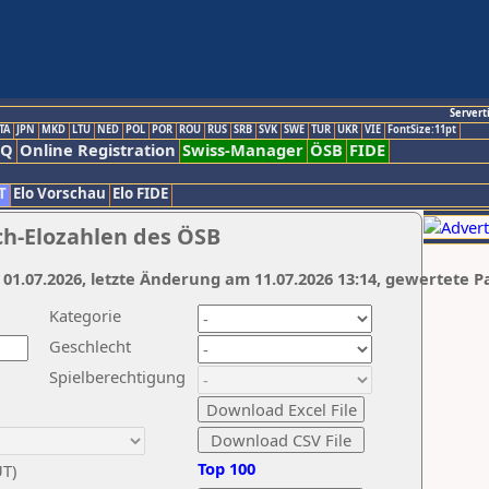
Servert
TA
JPN
MKD
LTU
NED
POL
POR
ROU
RUS
SRB
SVK
SWE
TUR
UKR
VIE
FontSize:11pt
AQ
Online Registration
Swiss-Manager
ÖSB
FIDE
T
Elo Vorschau
Elo FIDE
ch-Elozahlen des ÖSB
 01.07.2026, letzte Änderung am 11.07.2026 13:14, gewertete P
Kategorie
Geschlecht
Spielberechtigung
Top 100
UT)