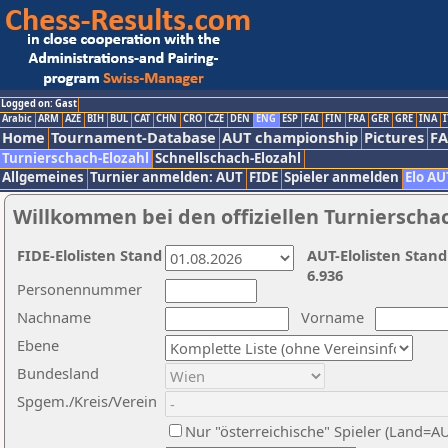
Logged on: Gast
Arabic
ARM
AZE
BIH
BUL
CAT
CHN
CRO
CZE
DEN
ENG
ESP
FAI
FIN
FRA
GER
GRE
INA
I
Home
Tournament-Database
AUT championship
Pictures
F
Turnierschach-Elozahl
Schnellschach-Elozahl
Allgemeines
Turnier anmelden: AUT
FIDE
Spieler anmelden
Elo AU
Willkommen bei den offiziellen Turnierscha
FIDE-Elolisten Stand
AUT-Elolisten Stand
6.936
Personennummer
Nachname
Vorname
Ebene
Bundesland
Spgem./Kreis/Verein
Nur "österreichische" Spieler (Land=A