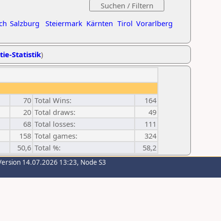
ch
Salzburg
Steiermark
Kärnten
Tirol
Vorarlberg
tie-Statistik
)
70
Total Wins:
164
20
Total draws:
49
68
Total losses:
111
158
Total games:
324
50,6
Total %:
58,2
Version 14.07.2026 13:23, Node S3