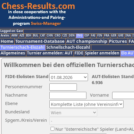
Logged on: Gast
Arabic
ARM
AZE
BIH
BUL
CAT
CHN
CRO
CZE
DEN
ENG
ESP
FAI
FIN
FRA
GER
GRE
INA
I
Home
Tournament-Database
AUT championship
Pictures
F
Turnierschach-Elozahl
Schnellschach-Elozahl
Allgemeines
Turnier anmelden: AUT
FIDE
Spieler anmelden
Elo AU
Willkommen bei den offiziellen Turnierscha
FIDE-Elolisten Stand
AUT-Elolisten Stand
6.936
Personennummer
Nachname
Vorname
Ebene
Bundesland
Spgem./Kreis/Verein
Nur "österreichische" Spieler (Land=A