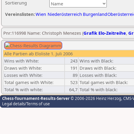
Sortierung
Vereinslisten:
Wien
Niederösterreich
Burgenland
Oberösterrei
Pnr:116998 Name: Christoph Menezes (
Grafik Elo-Zeitreihe
,
Gr
Alle Partien ab Eloliste 1. Juli 2006
Wins with White:
243
Wins with Black:
Draws with White:
191
Draws with Black:
Losses with White:
89
Losses with Black:
Total games with White:
523
Total games with Black:
Total % with white:
64,7
Total % with black:
Chess-Tournament-Results-Server
© 2006-2026 Heinz Herzog
, CMS-
Legal details/Terms of use