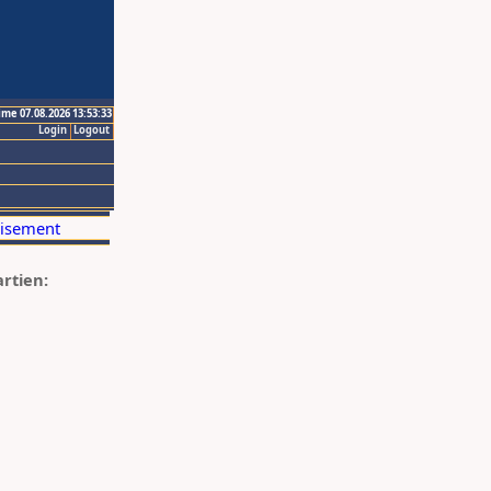
ime 07.08.2026 13:53:33
Login
Logout
artien: