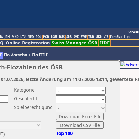
Servert
TA
JPN
MKD
LTU
NED
POL
POR
ROU
RUS
SRB
SVK
SWE
TUR
UKR
VIE
FontSize:11pt
AQ
Online Registration
Swiss-Manager
ÖSB
FIDE
T
Elo Vorschau
Elo FIDE
ch-Elozahlen des ÖSB
 01.07.2026, letzte Änderung am 11.07.2026 13:14, gewertete P
Kategorie
Geschlecht
Spielberechtigung
Top 100
UT)