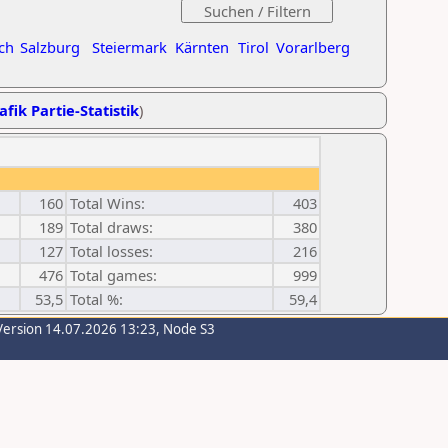
ch
Salzburg
Steiermark
Kärnten
Tirol
Vorarlberg
afik Partie-Statistik
)
160
Total Wins:
403
189
Total draws:
380
127
Total losses:
216
476
Total games:
999
53,5
Total %:
59,4
Version 14.07.2026 13:23, Node S3