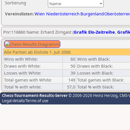
Sortierung
Vereinslisten:
Wien
Niederösterreich
Burgenland
Oberösterrei
Pnr:116860 Name: Erhard Zirngast (
Grafik Elo-Zeitreihe
,
Grafik
Alle Partien ab Eloliste 1. Juli 2006
Wins with White:
60
Wins with Black:
Draws with White:
50
Draws with Black:
Losses with White:
39
Losses with Black:
Total games with White:
149
Total games with Black:
Total % with white:
57,0
Total % with black:
Chess-Tournament-Results-Server
© 2006-2026 Heinz Herzog
, CMS-
Legal details/Terms of use