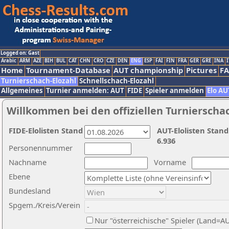
Logged on: Gast
Arabic
ARM
AZE
BIH
BUL
CAT
CHN
CRO
CZE
DEN
ENG
ESP
FAI
FIN
FRA
GER
GRE
INA
I
Home
Tournament-Database
AUT championship
Pictures
F
Turnierschach-Elozahl
Schnellschach-Elozahl
Allgemeines
Turnier anmelden: AUT
FIDE
Spieler anmelden
Elo AU
Willkommen bei den offiziellen Turnierscha
FIDE-Elolisten Stand
AUT-Elolisten Stand
6.936
Personennummer
Nachname
Vorname
Ebene
Bundesland
Spgem./Kreis/Verein
Nur "österreichische" Spieler (Land=A