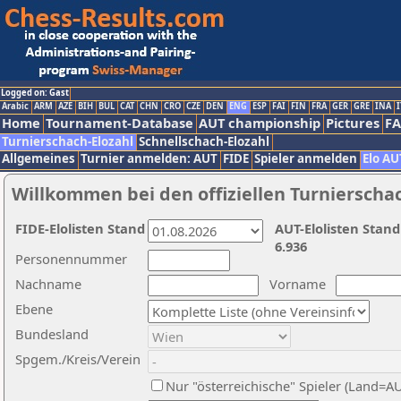
Logged on: Gast
Arabic
ARM
AZE
BIH
BUL
CAT
CHN
CRO
CZE
DEN
ENG
ESP
FAI
FIN
FRA
GER
GRE
INA
I
Home
Tournament-Database
AUT championship
Pictures
F
Turnierschach-Elozahl
Schnellschach-Elozahl
Allgemeines
Turnier anmelden: AUT
FIDE
Spieler anmelden
Elo AU
Willkommen bei den offiziellen Turnierscha
FIDE-Elolisten Stand
AUT-Elolisten Stand
6.936
Personennummer
Nachname
Vorname
Ebene
Bundesland
Spgem./Kreis/Verein
Nur "österreichische" Spieler (Land=A