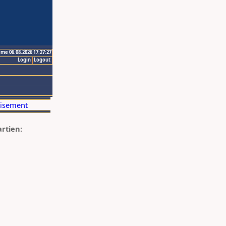
ime 06.08.2026 17:27:27
Login
Logout
artien: