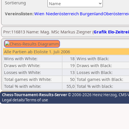
Sortierung
Vereinslisten:
Wien
Niederösterreich
Burgenland
Oberösterrei
Pnr:116813 Name: Mag. MSc Markus Ziegner (
Grafik Elo-Zeitre
Alle Partien ab Eloliste 1. Juli 2006
Wins with White:
18
Wins with Black:
Draws with White:
19
Draws with Black:
Losses with White:
13
Losses with Black:
Total games with White:
50
Total games with Black:
Total % with white:
55,0
Total % with black:
Chess-Tournament-Results-Server
© 2006-2026 Heinz Herzog
, CMS-
Legal details/Terms of use