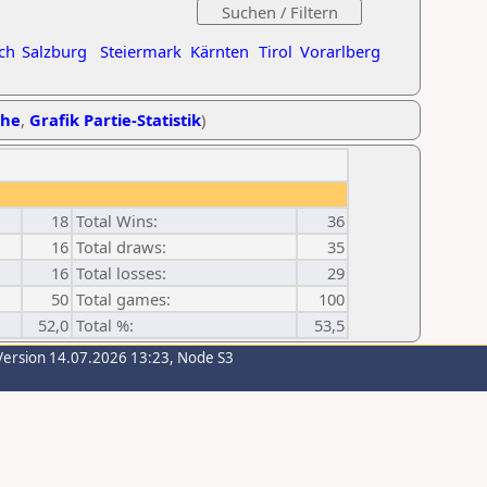
ch
Salzburg
Steiermark
Kärnten
Tirol
Vorarlberg
ihe
,
Grafik Partie-Statistik
)
18
Total Wins:
36
16
Total draws:
35
16
Total losses:
29
50
Total games:
100
52,0
Total %:
53,5
Version 14.07.2026 13:23, Node S3