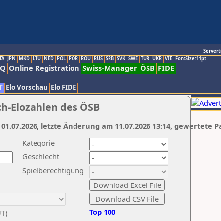
Servert
TA
JPN
MKD
LTU
NED
POL
POR
ROU
RUS
SRB
SVK
SWE
TUR
UKR
VIE
FontSize:11pt
AQ
Online Registration
Swiss-Manager
ÖSB
FIDE
T
Elo Vorschau
Elo FIDE
ch-Elozahlen des ÖSB
 01.07.2026, letzte Änderung am 11.07.2026 13:14, gewertete P
Kategorie
Geschlecht
Spielberechtigung
Top 100
UT)