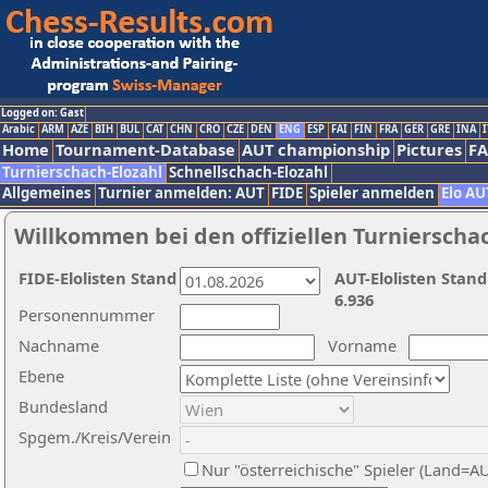
Logged on: Gast
Arabic
ARM
AZE
BIH
BUL
CAT
CHN
CRO
CZE
DEN
ENG
ESP
FAI
FIN
FRA
GER
GRE
INA
I
Home
Tournament-Database
AUT championship
Pictures
F
Turnierschach-Elozahl
Schnellschach-Elozahl
Allgemeines
Turnier anmelden: AUT
FIDE
Spieler anmelden
Elo AU
Willkommen bei den offiziellen Turnierscha
FIDE-Elolisten Stand
AUT-Elolisten Stand
6.936
Personennummer
Nachname
Vorname
Ebene
Bundesland
Spgem./Kreis/Verein
Nur "österreichische" Spieler (Land=A