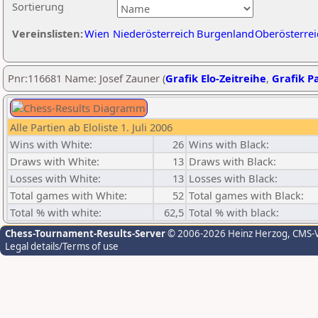
Sortierung
Vereinslisten:
Wien
Niederösterreich
Burgenland
Oberösterrei
Pnr:116681 Name: Josef Zauner (
Grafik Elo-Zeitreihe
,
Grafik Pa
Alle Partien ab Eloliste 1. Juli 2006
Wins with White:
26
Wins with Black:
Draws with White:
13
Draws with Black:
Losses with White:
13
Losses with Black:
Total games with White:
52
Total games with Black:
Total % with white:
62,5
Total % with black:
Chess-Tournament-Results-Server
© 2006-2026 Heinz Herzog
, CMS-
Legal details/Terms of use