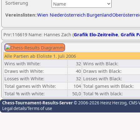
Sortierung
Vereinslisten:
Wien
Niederösterreich
Burgenland
Oberösterrei
Pnr:116619 Name: Hannes Zach (
Grafik Elo-Zeitreihe
,
Grafik Pa
Alle Partien ab Eloliste 1. Juli 2006
Wins with White:
32
Wins with Black:
Draws with White:
40
Draws with Black:
Losses with White:
32
Losses with Black:
Total games with White:
104
Total games with Black:
Total % with white:
50,0
Total % with black:
Chess-Tournament-Results-Server
© 2006-2026 Heinz Herzog
, CMS-
Legal details/Terms of use