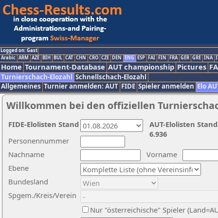
Logged on: Gast
Arabic
ARM
AZE
BIH
BUL
CAT
CHN
CRO
CZE
DEN
ENG
ESP
FAI
FIN
FRA
GER
GRE
INA
I
Home
Tournament-Database
AUT championship
Pictures
F
Turnierschach-Elozahl
Schnellschach-Elozahl
Allgemeines
Turnier anmelden: AUT
FIDE
Spieler anmelden
Elo AU
Willkommen bei den offiziellen Turnierscha
FIDE-Elolisten Stand
AUT-Elolisten Stand
6.936
Personennummer
Nachname
Vorname
Ebene
Bundesland
Spgem./Kreis/Verein
Nur "österreichische" Spieler (Land=A