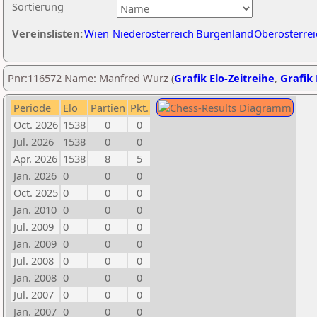
Sortierung
Vereinslisten:
Wien
Niederösterreich
Burgenland
Oberösterrei
Pnr:116572 Name: Manfred Wurz (
Grafik Elo-Zeitreihe
,
Grafik 
Periode
Elo
Partien
Pkt.
Oct. 2026
1538
0
0
Jul. 2026
1538
0
0
Apr. 2026
1538
8
5
Jan. 2026
0
0
0
Oct. 2025
0
0
0
Jan. 2010
0
0
0
Jul. 2009
0
0
0
Jan. 2009
0
0
0
Jul. 2008
0
0
0
Jan. 2008
0
0
0
Jul. 2007
0
0
0
Jan. 2007
0
0
0