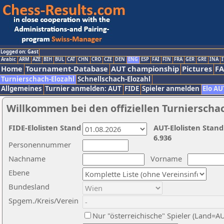
Logged on: Gast
Arabic
ARM
AZE
BIH
BUL
CAT
CHN
CRO
CZE
DEN
ENG
ESP
FAI
FIN
FRA
GER
GRE
INA
I
Home
Tournament-Database
AUT championship
Pictures
F
Turnierschach-Elozahl
Schnellschach-Elozahl
Allgemeines
Turnier anmelden: AUT
FIDE
Spieler anmelden
Elo AU
Willkommen bei den offiziellen Turnierscha
FIDE-Elolisten Stand
AUT-Elolisten Stand
6.936
Personennummer
Nachname
Vorname
Ebene
Bundesland
Spgem./Kreis/Verein
Nur "österreichische" Spieler (Land=A