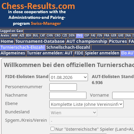
Logged on: Gast
Arabic
ARM
AZE
BIH
BUL
CAT
CHN
CRO
CZE
DEN
ENG
ESP
FAI
FIN
FRA
GER
GRE
INA
I
Home
Tournament-Database
AUT championship
Pictures
F
Turnierschach-Elozahl
Schnellschach-Elozahl
Allgemeines
Turnier anmelden: AUT
FIDE
Spieler anmelden
Elo AU
Willkommen bei den offiziellen Turnierscha
FIDE-Elolisten Stand
AUT-Elolisten Stand
6.936
Personennummer
Nachname
Vorname
Ebene
Bundesland
Spgem./Kreis/Verein
Nur "österreichische" Spieler (Land=A