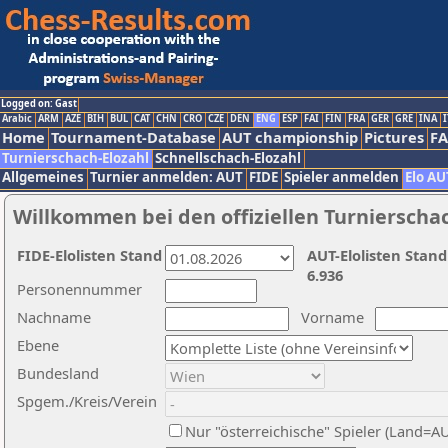
Logged on: Gast
Arabic
ARM
AZE
BIH
BUL
CAT
CHN
CRO
CZE
DEN
ENG
ESP
FAI
FIN
FRA
GER
GRE
INA
I
Home
Tournament-Database
AUT championship
Pictures
F
Turnierschach-Elozahl
Schnellschach-Elozahl
Allgemeines
Turnier anmelden: AUT
FIDE
Spieler anmelden
Elo AU
Willkommen bei den offiziellen Turnierscha
FIDE-Elolisten Stand
AUT-Elolisten Stand
6.936
Personennummer
Nachname
Vorname
Ebene
Bundesland
Spgem./Kreis/Verein
Nur "österreichische" Spieler (Land=A