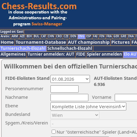
Logged on: Gast
Arabic
ARM
AZE
BIH
BUL
CAT
CHN
CRO
CZE
DEN
ENG
ESP
FAI
FIN
FRA
GER
GRE
INA
I
Home
Tournament-Database
AUT championship
Pictures
F
Turnierschach-Elozahl
Schnellschach-Elozahl
Allgemeines
Turnier anmelden: AUT
FIDE
Spieler anmelden
Elo AU
Willkommen bei den offiziellen Turnierscha
FIDE-Elolisten Stand
AUT-Elolisten Stand
6.936
Personennummer
Nachname
Vorname
Ebene
Bundesland
Spgem./Kreis/Verein
Nur "österreichische" Spieler (Land=A