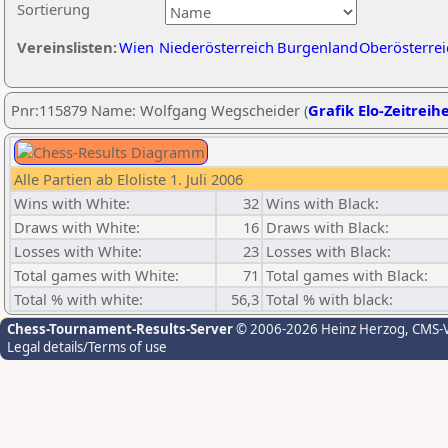
Sortierung
Vereinslisten:
Wien
Niederösterreich
Burgenland
Oberösterrei
Pnr:115879 Name: Wolfgang Wegscheider (
Grafik Elo-Zeitreih
Alle Partien ab Eloliste 1. Juli 2006
Wins with White:
32
Wins with Black:
Draws with White:
16
Draws with Black:
Losses with White:
23
Losses with Black:
Total games with White:
71
Total games with Black:
Total % with white:
56,3
Total % with black:
Chess-Tournament-Results-Server
© 2006-2026 Heinz Herzog
, CMS-
Legal details/Terms of use