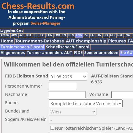
Logged on: Gast
Arabic
ARM
AZE
BIH
BUL
CAT
CHN
CRO
CZE
DEN
ENG
ESP
FAI
FIN
FRA
GER
GRE
INA
I
Home
Tournament-Database
AUT championship
Pictures
F
Turnierschach-Elozahl
Schnellschach-Elozahl
Allgemeines
Turnier anmelden: AUT
FIDE
Spieler anmelden
Elo AU
Willkommen bei den offiziellen Turnierscha
FIDE-Elolisten Stand
AUT-Elolisten Stand
6.936
Personennummer
Nachname
Vorname
Ebene
Bundesland
Spgem./Kreis/Verein
Nur "österreichische" Spieler (Land=A