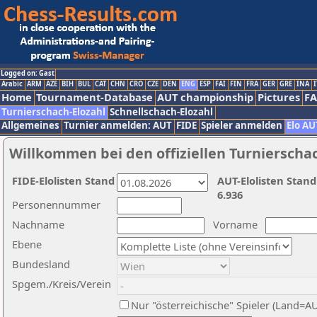
Logged on: Gast
Arabic
ARM
AZE
BIH
BUL
CAT
CHN
CRO
CZE
DEN
ENG
ESP
FAI
FIN
FRA
GER
GRE
INA
I
Home
Tournament-Database
AUT championship
Pictures
F
Turnierschach-Elozahl
Schnellschach-Elozahl
Allgemeines
Turnier anmelden: AUT
FIDE
Spieler anmelden
Elo AU
Willkommen bei den offiziellen Turnierscha
FIDE-Elolisten Stand
AUT-Elolisten Stand
6.936
Personennummer
Nachname
Vorname
Ebene
Bundesland
Spgem./Kreis/Verein
Nur "österreichische" Spieler (Land=A