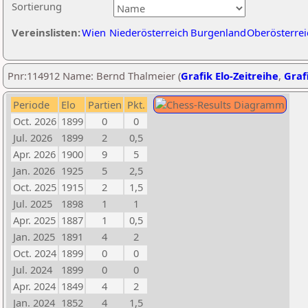
Sortierung
Vereinslisten:
Wien
Niederösterreich
Burgenland
Oberösterrei
Pnr:114912 Name: Bernd Thalmeier (
Grafik Elo-Zeitreihe
,
Grafi
Periode
Elo
Partien
Pkt.
Oct. 2026
1899
0
0
Jul. 2026
1899
2
0,5
Apr. 2026
1900
9
5
Jan. 2026
1925
5
2,5
Oct. 2025
1915
2
1,5
Jul. 2025
1898
1
1
Apr. 2025
1887
1
0,5
Jan. 2025
1891
4
2
Oct. 2024
1899
0
0
Jul. 2024
1899
0
0
Apr. 2024
1849
4
2
Jan. 2024
1852
4
1,5