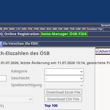
Servert
TA
JPN
MKD
LTU
NED
POL
POR
ROU
RUS
SRB
SVK
SWE
TUR
UKR
VIE
FontSize:11pt
AQ
Online Registration
Swiss-Manager
ÖSB
FIDE
T
Elo Vorschau
Elo FIDE
ch-Elozahlen des ÖSB
 01.07.2026, letzte Änderung am 11.07.2026 13:14, gewertete P
Kategorie
Geschlecht
Spielberechtigung
Top 100
UT)