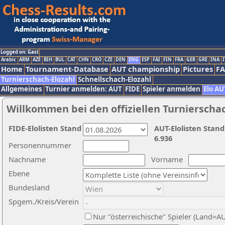
Logged on: Gast
Arabic
ARM
AZE
BIH
BUL
CAT
CHN
CRO
CZE
DEN
ENG
ESP
FAI
FIN
FRA
GER
GRE
INA
I
Home
Tournament-Database
AUT championship
Pictures
F
Turnierschach-Elozahl
Schnellschach-Elozahl
Allgemeines
Turnier anmelden: AUT
FIDE
Spieler anmelden
Elo AU
Willkommen bei den offiziellen Turnierscha
FIDE-Elolisten Stand
AUT-Elolisten Stand
6.936
Personennummer
Nachname
Vorname
Ebene
Bundesland
Spgem./Kreis/Verein
Nur "österreichische" Spieler (Land=A