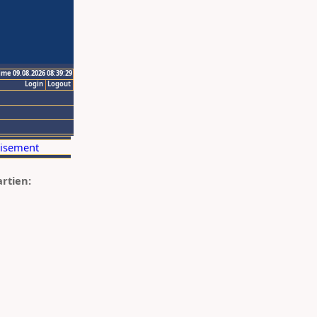
ime 09.08.2026 08:39:29
Login
Logout
artien: