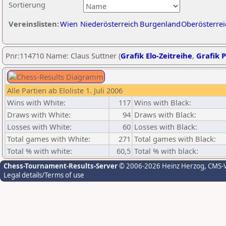
Sortierung
Vereinslisten:
Wien
Niederösterreich
Burgenland
Oberösterrei
Pnr:114710 Name: Claus Suttner (
Grafik Elo-Zeitreihe
,
Grafik P
Alle Partien ab Eloliste 1. Juli 2006
Wins with White:
117
Wins with Black:
Draws with White:
94
Draws with Black:
Losses with White:
60
Losses with Black:
Total games with White:
271
Total games with Black:
Total % with white:
60,5
Total % with black:
Chess-Tournament-Results-Server
© 2006-2026 Heinz Herzog
, CMS-
Legal details/Terms of use