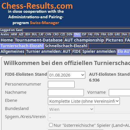
Logged on: Gast
Arabic
ARM
AZE
BIH
BUL
CAT
CHN
CRO
CZE
DEN
ENG
ESP
FAI
FIN
FRA
GER
GRE
INA
I
Home
Tournament-Database
AUT championship
Pictures
F
Turnierschach-Elozahl
Schnellschach-Elozahl
Allgemeines
Turnier anmelden: AUT
FIDE
Spieler anmelden
Elo AU
Willkommen bei den offiziellen Turnierscha
FIDE-Elolisten Stand
AUT-Elolisten Stand
6.936
Personennummer
Nachname
Vorname
Ebene
Bundesland
Spgem./Kreis/Verein
Nur "österreichische" Spieler (Land=A