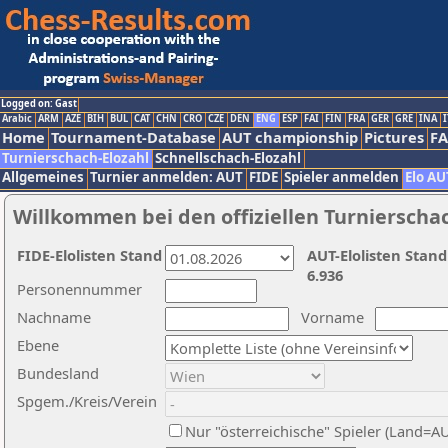
Logged on: Gast
Arabic
ARM
AZE
BIH
BUL
CAT
CHN
CRO
CZE
DEN
ENG
ESP
FAI
FIN
FRA
GER
GRE
INA
I
Home
Tournament-Database
AUT championship
Pictures
F
Turnierschach-Elozahl
Schnellschach-Elozahl
Allgemeines
Turnier anmelden: AUT
FIDE
Spieler anmelden
Elo AU
Willkommen bei den offiziellen Turnierscha
FIDE-Elolisten Stand
AUT-Elolisten Stand
6.936
Personennummer
Nachname
Vorname
Ebene
Bundesland
Spgem./Kreis/Verein
Nur "österreichische" Spieler (Land=A