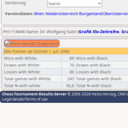
Sortierung
Vereinslisten:
Wien
Niederösterreich
Burgenland
Oberösterrei
Pnr:114646 Name: Dr. Wolfgang Sützl (
Grafik Elo-Zeitreihe
,
Gra
Alle Partien ab Eloliste 1. Juli 2006
Wins with White:
89
Wins with Black:
Draws with White:
70
Draws with Black:
Losses with White:
86
Losses with Black:
Total games with White:
245
Total games with Black:
Total % with white:
50,6
Total % with black:
Chess-Tournament-Results-Server
© 2006-2026 Heinz Herzog
, CMS-
Legal details/Terms of use