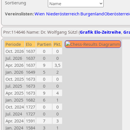
Sortierung
Vereinslisten:
Wien
Niederösterreich
Burgenland
Oberösterrei
Pnr:114646 Name: Dr. Wolfgang Sützl (
Grafik Elo-Zeitreihe
,
Gra
Periode
Elo
Partien
Pkt.
Oct. 2026
1637
0
0
Jul. 2026
1637
0
0
Apr. 2026
1637
9
3,5
Jan. 2026
1649
5
2
Oct. 2025
1673
0
0
Jul. 2025
1673
0
0
Apr. 2025
1673
9
4
Jan. 2025
1682
6
1
Oct. 2024
1727
0
0
Jul. 2024
1727
0
0
Apr. 2024
1591
7
3
Jan. 2024
1584
3
1