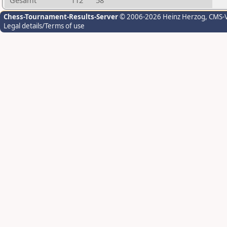
Gesamt
112
58
Chess-Tournament-Results-Server
© 2006-2026 Heinz Herzog
, CMS-
Legal details/Terms of use