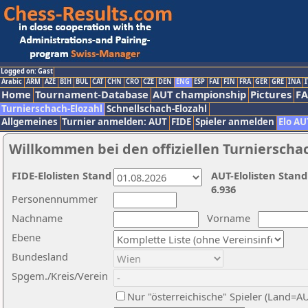
Logged on: Gast
Arabic
ARM
AZE
BIH
BUL
CAT
CHN
CRO
CZE
DEN
ENG
ESP
FAI
FIN
FRA
GER
GRE
INA
I
Home
Tournament-Database
AUT championship
Pictures
F
Turnierschach-Elozahl
Schnellschach-Elozahl
Allgemeines
Turnier anmelden: AUT
FIDE
Spieler anmelden
Elo AU
Willkommen bei den offiziellen Turnierscha
FIDE-Elolisten Stand
AUT-Elolisten Stand
6.936
Personennummer
Nachname
Vorname
Ebene
Bundesland
Spgem./Kreis/Verein
Nur "österreichische" Spieler (Land=A