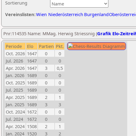
Sortierung
Vereinslisten:
Wien
Niederösterreich
Burgenland
Oberösterrei
Pnr:114535 Name: MMag. Herwig Striessnig (
Grafik Elo-Zeitrei
Periode
Elo
Partien
Pkt.
Oct. 2026
1647
0
0
Jul. 2026
1647
0
0
Apr. 2026
1647
3
0,5
Jan. 2026
1689
0
0
Oct. 2025
1689
0
0
Jul. 2025
1689
0
0
Apr. 2025
1689
2
1
Jan. 2025
1689
3
3
Oct. 2024
1672
0
0
Jul. 2024
1672
0
0
Apr. 2024
1508
2
1
Jan. 2024
1520
3
2