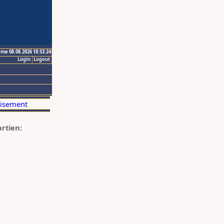
ime 08.08.2026 18:53:24
Login
Logout
artien: