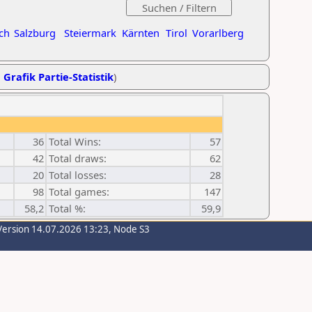
ch
Salzburg
Steiermark
Kärnten
Tirol
Vorarlberg
,
Grafik Partie-Statistik
)
36
Total Wins:
57
42
Total draws:
62
20
Total losses:
28
98
Total games:
147
58,2
Total %:
59,9
Version 14.07.2026 13:23, Node S3