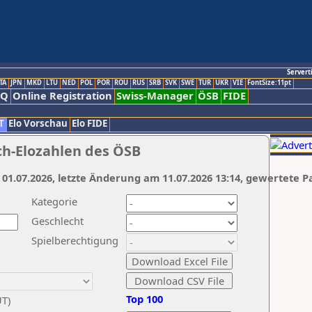
Servert
TA
JPN
MKD
LTU
NED
POL
POR
ROU
RUS
SRB
SVK
SWE
TUR
UKR
VIE
FontSize:11pt
AQ
Online Registration
Swiss-Manager
ÖSB
FIDE
T
Elo Vorschau
Elo FIDE
ch-Elozahlen des ÖSB
 01.07.2026, letzte Änderung am 11.07.2026 13:14, gewertete P
Kategorie
Geschlecht
Spielberechtigung
Top 100
UT)