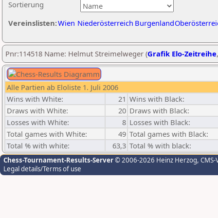
Sortierung
Vereinslisten:
Wien
Niederösterreich
Burgenland
Oberösterrei
Pnr:114518 Name: Helmut Streimelweger (
Grafik Elo-Zeitreihe
Alle Partien ab Eloliste 1. Juli 2006
Wins with White:
21
Wins with Black:
Draws with White:
20
Draws with Black:
Losses with White:
8
Losses with Black:
Total games with White:
49
Total games with Black:
Total % with white:
63,3
Total % with black:
Chess-Tournament-Results-Server
© 2006-2026 Heinz Herzog
, CMS-
Legal details/Terms of use