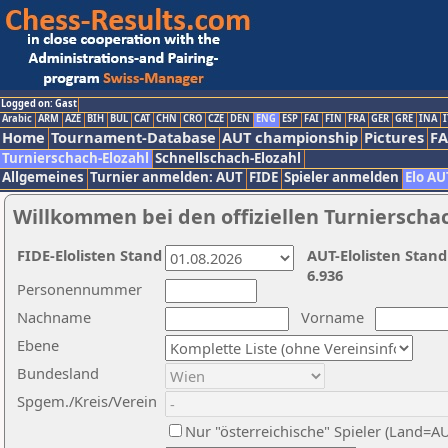
Logged on: Gast
Arabic
ARM
AZE
BIH
BUL
CAT
CHN
CRO
CZE
DEN
ENG
ESP
FAI
FIN
FRA
GER
GRE
INA
I
Home
Tournament-Database
AUT championship
Pictures
F
Turnierschach-Elozahl
Schnellschach-Elozahl
Allgemeines
Turnier anmelden: AUT
FIDE
Spieler anmelden
Elo AU
Willkommen bei den offiziellen Turnierscha
FIDE-Elolisten Stand
AUT-Elolisten Stand
6.936
Personennummer
Nachname
Vorname
Ebene
Bundesland
Spgem./Kreis/Verein
Nur "österreichische" Spieler (Land=A