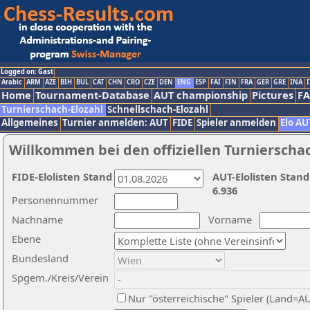
Logged on: Gast
Arabic
ARM
AZE
BIH
BUL
CAT
CHN
CRO
CZE
DEN
ENG
ESP
FAI
FIN
FRA
GER
GRE
INA
I
Home
Tournament-Database
AUT championship
Pictures
F
Turnierschach-Elozahl
Schnellschach-Elozahl
Allgemeines
Turnier anmelden: AUT
FIDE
Spieler anmelden
Elo AU
Willkommen bei den offiziellen Turnierscha
FIDE-Elolisten Stand
AUT-Elolisten Stand
6.936
Personennummer
Nachname
Vorname
Ebene
Bundesland
Spgem./Kreis/Verein
Nur "österreichische" Spieler (Land=A