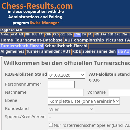
Logged on: Gast
Arabic
ARM
AZE
BIH
BUL
CAT
CHN
CRO
CZE
DEN
ENG
ESP
FAI
FIN
FRA
GER
GRE
INA
I
Home
Tournament-Database
AUT championship
Pictures
F
Turnierschach-Elozahl
Schnellschach-Elozahl
Allgemeines
Turnier anmelden: AUT
FIDE
Spieler anmelden
Elo AU
Willkommen bei den offiziellen Turnierscha
FIDE-Elolisten Stand
AUT-Elolisten Stand
6.936
Personennummer
Nachname
Vorname
Ebene
Bundesland
Spgem./Kreis/Verein
Nur "österreichische" Spieler (Land=A