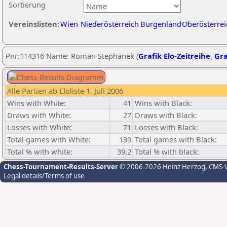
Sortierung
Vereinslisten:
Wien
Niederösterreich
Burgenland
Oberösterrei
Pnr:114316 Name: Roman Stephanek (
Grafik Elo-Zeitreihe
,
Gra
Alle Partien ab Eloliste 1. Juli 2006
Wins with White:
41
Wins with Black:
Draws with White:
27
Draws with Black:
Losses with White:
71
Losses with Black:
Total games with White:
139
Total games with Black:
Total % with white:
39,2
Total % with black:
Chess-Tournament-Results-Server
© 2006-2026 Heinz Herzog
, CMS-
Legal details/Terms of use