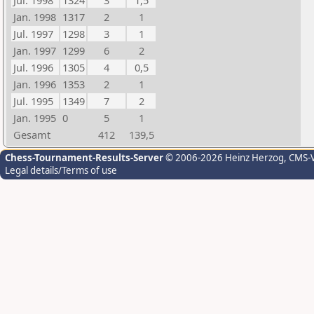
Jul. 1998
1324
3
1,5
Jan. 1998
1317
2
1
Jul. 1997
1298
3
1
Jan. 1997
1299
6
2
Jul. 1996
1305
4
0,5
Jan. 1996
1353
2
1
Jul. 1995
1349
7
2
Jan. 1995
0
5
1
Gesamt
412
139,5
Chess-Tournament-Results-Server
© 2006-2026 Heinz Herzog
, CMS-
Legal details/Terms of use