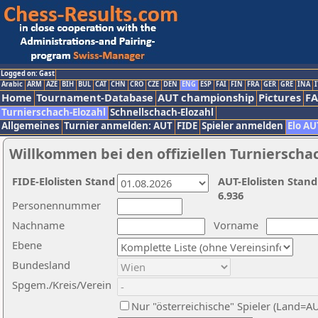
Logged on: Gast
Arabic
ARM
AZE
BIH
BUL
CAT
CHN
CRO
CZE
DEN
ENG
ESP
FAI
FIN
FRA
GER
GRE
INA
I
Home
Tournament-Database
AUT championship
Pictures
F
Turnierschach-Elozahl
Schnellschach-Elozahl
Allgemeines
Turnier anmelden: AUT
FIDE
Spieler anmelden
Elo AU
Willkommen bei den offiziellen Turnierscha
FIDE-Elolisten Stand
AUT-Elolisten Stand
6.936
Personennummer
Nachname
Vorname
Ebene
Bundesland
Spgem./Kreis/Verein
Nur "österreichische" Spieler (Land=A