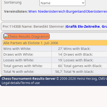
Sortierung
Vereinslisten:
Wien
Niederösterreich
Burgenland
Oberösterrei
Pnr:114308 Name: Benedikt Stemmer (
Grafik Elo-Zeitreihe
,
Gra
Alle Partien ab Eloliste 1. Juli 2006
Wins with White:
27
Wins with Black:
Draws with White:
14
Draws with Black:
Losses with White:
19
Losses with Black:
Total games with White:
60
Total games with Black:
Total % with white:
56,7
Total % with black:
Chess-Tournament-Results-Server
© 2006-2026 Heinz Herzog
, CMS-
Legal details/Terms of use