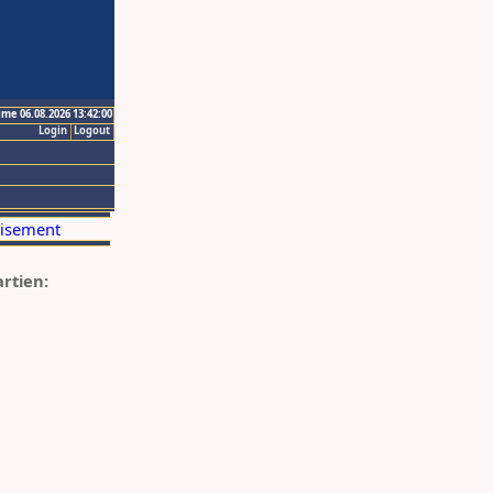
ime 06.08.2026 13:42:00
Login
Logout
artien: