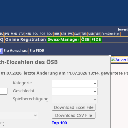
Servert
TA
JPN
MKD
LTU
NED
POL
POR
ROU
RUS
SRB
SVK
SWE
TUR
UKR
VIE
FontSize:11pt
AQ
Online Registration
Swiss-Manager
ÖSB
FIDE
T
Elo Vorschau
Elo FIDE
ch-Elozahlen des ÖSB
 01.07.2026, letzte Änderung am 11.07.2026 13:14, gewertete P
Kategorie
Geschlecht
Spielberechtigung
Top 100
UT)