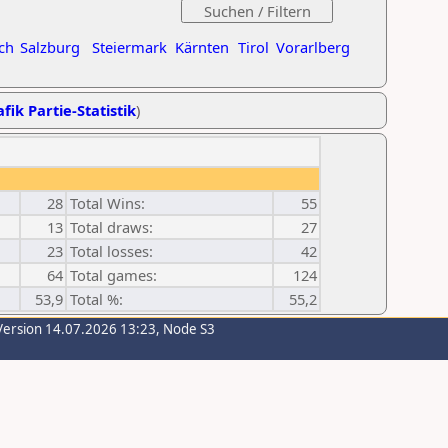
ch
Salzburg
Steiermark
Kärnten
Tirol
Vorarlberg
fik Partie-Statistik
)
28
Total Wins:
55
13
Total draws:
27
23
Total losses:
42
64
Total games:
124
53,9
Total %:
55,2
Version 14.07.2026 13:23, Node S3