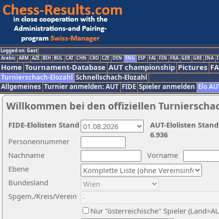
Logged on: Gast
Arabic
ARM
AZE
BIH
BUL
CAT
CHN
CRO
CZE
DEN
ENG
ESP
FAI
FIN
FRA
GER
GRE
INA
I
Home
Tournament-Database
AUT championship
Pictures
F
Turnierschach-Elozahl
Schnellschach-Elozahl
Allgemeines
Turnier anmelden: AUT
FIDE
Spieler anmelden
Elo AU
Willkommen bei den offiziellen Turnierscha
FIDE-Elolisten Stand
AUT-Elolisten Stand
6.936
Personennummer
Nachname
Vorname
Ebene
Bundesland
Spgem./Kreis/Verein
Nur "österreichische" Spieler (Land=A