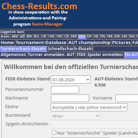
Logged on: Gast
Arabic
ARM
AZE
BIH
BUL
CAT
CHN
CRO
CZE
DEN
ENG
ESP
FAI
FIN
FRA
GER
GRE
INA
I
Home
Tournament-Database
AUT championship
Pictures
F
Turnierschach-Elozahl
Schnellschach-Elozahl
Allgemeines
Turnier anmelden: AUT
FIDE
Spieler anmelden
Elo AU
Willkommen bei den offiziellen Turnierscha
FIDE-Elolisten Stand
AUT-Elolisten Stand
6.936
Personennummer
Nachname
Vorname
Ebene
Bundesland
Spgem./Kreis/Verein
Nur "österreichische" Spieler (Land=A