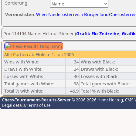
Sortierung
Vereinslisten:
Wien
Niederösterreich
Burgenland
Oberösterrei
Pnr:114194 Name: Helmut Steiner (
Grafik Elo-Zeitreihe
,
Grafik
Alle Partien ab Eloliste 1. Juli 2006
Wins with White:
34
Wins with Black:
Draws with White:
24
Draws with Black:
Losses with White:
40
Losses with Black:
Total games with White:
98
Total games with Black:
Total % with white:
46,9
Total % with black:
Chess-Tournament-Results-Server
© 2006-2026 Heinz Herzog
, CMS-
Legal details/Terms of use