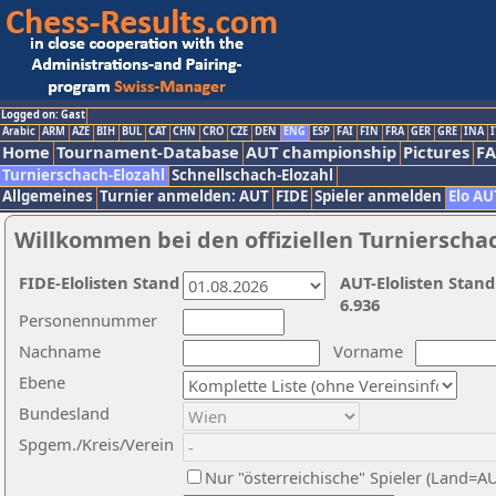
Logged on: Gast
Arabic
ARM
AZE
BIH
BUL
CAT
CHN
CRO
CZE
DEN
ENG
ESP
FAI
FIN
FRA
GER
GRE
INA
I
Home
Tournament-Database
AUT championship
Pictures
F
Turnierschach-Elozahl
Schnellschach-Elozahl
Allgemeines
Turnier anmelden: AUT
FIDE
Spieler anmelden
Elo AU
Willkommen bei den offiziellen Turnierscha
FIDE-Elolisten Stand
AUT-Elolisten Stand
6.936
Personennummer
Nachname
Vorname
Ebene
Bundesland
Spgem./Kreis/Verein
Nur "österreichische" Spieler (Land=A