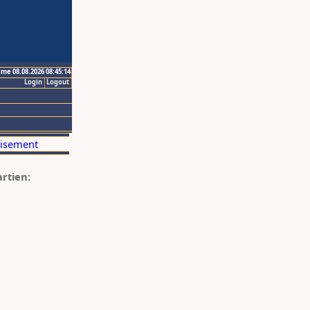
ime 08.08.2026 08:45:14
Login
Logout
artien: