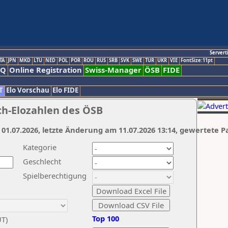
Servert
TA
JPN
MKD
LTU
NED
POL
POR
ROU
RUS
SRB
SVK
SWE
TUR
UKR
VIE
FontSize:11pt
AQ
Online Registration
Swiss-Manager
ÖSB
FIDE
T
Elo Vorschau
Elo FIDE
ch-Elozahlen des ÖSB
 01.07.2026, letzte Änderung am 11.07.2026 13:14, gewertete P
Kategorie
Geschlecht
Spielberechtigung
Top 100
UT)