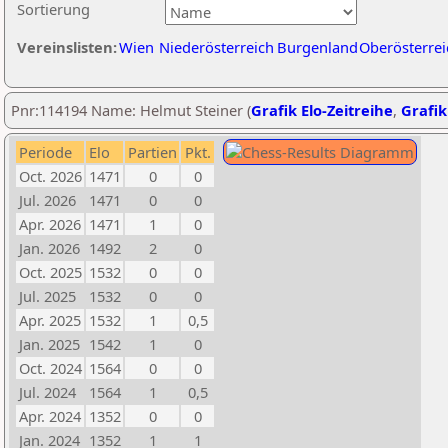
Sortierung
Vereinslisten:
Wien
Niederösterreich
Burgenland
Oberösterrei
Pnr:114194 Name: Helmut Steiner (
Grafik Elo-Zeitreihe
,
Grafik
Periode
Elo
Partien
Pkt.
Oct. 2026
1471
0
0
Jul. 2026
1471
0
0
Apr. 2026
1471
1
0
Jan. 2026
1492
2
0
Oct. 2025
1532
0
0
Jul. 2025
1532
0
0
Apr. 2025
1532
1
0,5
Jan. 2025
1542
1
0
Oct. 2024
1564
0
0
Jul. 2024
1564
1
0,5
Apr. 2024
1352
0
0
Jan. 2024
1352
1
1