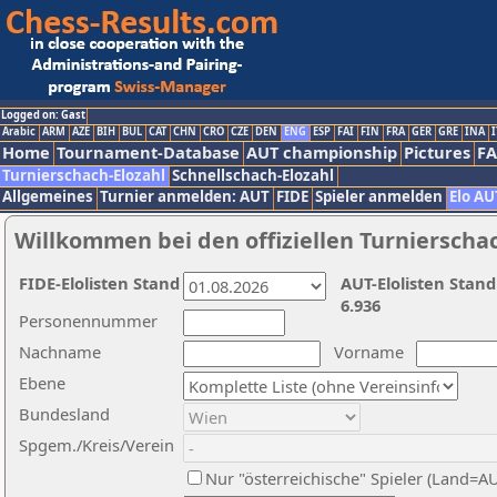
Logged on: Gast
Arabic
ARM
AZE
BIH
BUL
CAT
CHN
CRO
CZE
DEN
ENG
ESP
FAI
FIN
FRA
GER
GRE
INA
I
Home
Tournament-Database
AUT championship
Pictures
F
Turnierschach-Elozahl
Schnellschach-Elozahl
Allgemeines
Turnier anmelden: AUT
FIDE
Spieler anmelden
Elo AU
Willkommen bei den offiziellen Turnierscha
FIDE-Elolisten Stand
AUT-Elolisten Stand
6.936
Personennummer
Nachname
Vorname
Ebene
Bundesland
Spgem./Kreis/Verein
Nur "österreichische" Spieler (Land=A