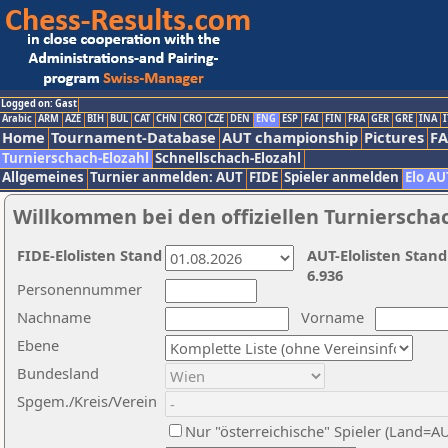
Logged on: Gast
Arabic
ARM
AZE
BIH
BUL
CAT
CHN
CRO
CZE
DEN
ENG
ESP
FAI
FIN
FRA
GER
GRE
INA
I
Home
Tournament-Database
AUT championship
Pictures
F
Turnierschach-Elozahl
Schnellschach-Elozahl
Allgemeines
Turnier anmelden: AUT
FIDE
Spieler anmelden
Elo AU
Willkommen bei den offiziellen Turnierscha
FIDE-Elolisten Stand
AUT-Elolisten Stand
6.936
Personennummer
Nachname
Vorname
Ebene
Bundesland
Spgem./Kreis/Verein
Nur "österreichische" Spieler (Land=A