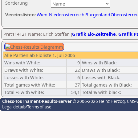
Sortierung
Vereinslisten:
Wien
Niederösterreich
Burgenland
Oberösterrei
Pnr:114121 Name: Erich Steffan (
Grafik Elo-Zeitreihe
,
Grafik Pa
Alle Partien ab Eloliste 1. Juli 2006
Wins with White:
9
Wins with Black:
Draws with White:
22
Draws with Black:
Losses with White:
6
Losses with Black:
Total games with White:
37
Total games with Black:
Total % with white:
54,1
Total % with black:
Chess-Tournament-Results-Server
© 2006-2026 Heinz Herzog
, CMS-
Legal details/Terms of use